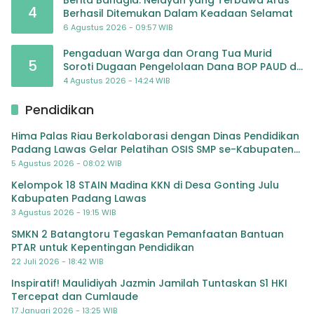
4
Berhasil Ditemukan Dalam Keadaan Selamat
6 Agustus 2026 - 09:57 WIB
Pengaduan Warga dan Orang Tua Murid
5
Soroti Dugaan Pengelolaan Dana BOP PAUD di
TK Al-Ikhlas Tapanuli Selatan
4 Agustus 2026 - 14:24 WIB
Pendidikan
Hima Palas Riau Berkolaborasi dengan Dinas Pendidikan
Padang Lawas Gelar Pelatihan OSIS SMP se-Kabupaten
Padang Lawas
5 Agustus 2026 - 08:02 WIB
Kelompok 18 STAIN Madina KKN di Desa Gonting Julu
Kabupaten Padang Lawas
3 Agustus 2026 - 19:15 WIB
SMKN 2 Batangtoru Tegaskan Pemanfaatan Bantuan
PTAR untuk Kepentingan Pendidikan
22 Juli 2026 - 18:42 WIB
Inspiratif! Maulidiyah Jazmin Jamilah Tuntaskan S1 HKI
Tercepat dan Cumlaude
17 Januari 2026 - 13:25 WIB