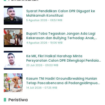
Syarat Pendidikan Calon DPR Digugat ke
Mahkamah Konstitusi
5 Agustus 2026 - 08:51 WIB
Bupati Toba Tegaskan Jangan Ada Lagi
Kekerasan dan Bullying Terhadap Anak,
Dorong Kolaborasi Seluruh Pihak
4 Agustus 2026 - 19:06 WIB
Ke MK, Fikri Haikal Harahap Minta
Persyaratan Calon DPR Dilengkapi Penilaian
Kompetensi
23 Juli 2026 - 09:03 WIB
Kasum TNI Hadiri Groundbreaking Hunian
Tetap Pascabencana di Padangsidimpuan,
Harapan Baru bagi Penyintas
14 Juli 2026 - 07:25 WIB
Peristiwa