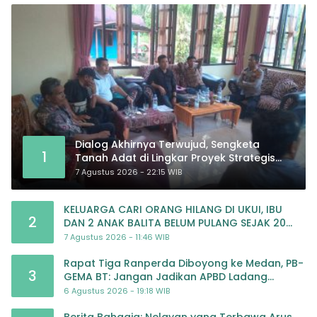
Dialog Akhirnya Terwujud, Sengketa
1
Tanah Adat di Lingkar Proyek Strategis
Nasional Memasuki Babak Baru
7 Agustus 2026 - 22:15 WIB
KELUARGA CARI ORANG HILANG DI UKUI, IBU
2
DAN 2 ANAK BALITA BELUM PULANG SEJAK 20
JULI 2026
7 Agustus 2026 - 11:46 WIB
Rapat Tiga Ranperda Diboyong ke Medan, PB-
3
GEMA BT: Jangan Jadikan APBD Ladang
Pembiayaan yang Tak Perlu
6 Agustus 2026 - 19:18 WIB
Berita Bahagia: Nelayan yang Terbawa Arus