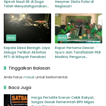
Sipirok Nauli SR di Duga
Hexymer Disita Polisi di
Telah Menyalahgunakan
Neglasari
Wewenangnya
Berita
Berita
Kepala Desa Beringin Jaya
Rapat Pertama Dewan
Diduga Terlibat Aktivitas
Syuro dan Tandfidziah PKB
PETI di Wilayah Panabari
Madina, Pengurus
Kecamatan kita selama ini
adalah Tokoh
Tinggalkan Balasan
Anda harus
masuk
untuk berkomentar.
Baca Juga
Harga Pertalite Eceran Cekik Rakyat,
Satgas Desak Pemerintah BPH Migas