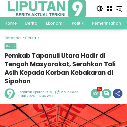
Langsung
ke
konten
Home
Berita
Ekonomi
Politik
Pemerintahan
Beranda
Berita
Berita
Pemkab Tapanuli Utara Hadir di
Tengah Masyarakat, Serahkan Tali
Asih Kepada Korban Kebakaran di
Sipohon
67
Redaktur Liputan9.co
2 Min Baca
3 Juli 2026 - 17:35 WIB