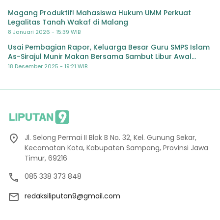
Magang Produktif! Mahasiswa Hukum UMM Perkuat
Legalitas Tanah Wakaf di Malang
8 Januari 2026 - 15:39 WIB
Usai Pembagian Rapor, Keluarga Besar Guru SMPS Islam
As-Sirajul Munir Makan Bersama Sambut Libur Awal
Semester
18 Desember 2025 - 19:21 WIB
Jl. Selong Permai II Blok B No. 32, Kel. Gunung Sekar,
Kecamatan Kota, Kabupaten Sampang, Provinsi Jawa
Timur, 69216
085 338 373 848
redaksiliputan9@gmail.com