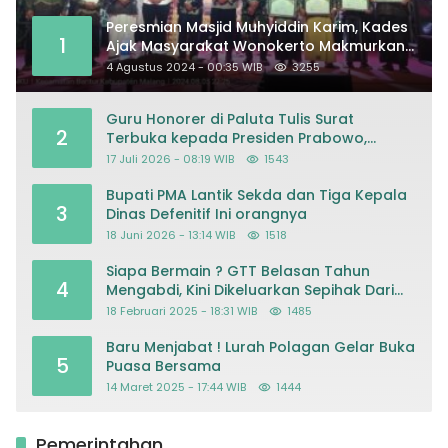
Peresmian Masjid Muhyiddin Karim, Kades
1
Ajak Masyarakat Wonokerto Makmurkan
Masjid
4 Agustus 2024 - 00:35 WIB
3255
Guru Honorer di Paluta Tulis Surat
2
Terbuka kepada Presiden Prabowo,
Mohon Keadilan atas Dugaan
17 Juli 2026 - 08:19 WIB
1543
Kriminalisasi
Bupati PMA Lantik Sekda dan Tiga Kepala
3
Dinas Defenitif Ini orangnya
18 Juni 2026 - 13:14 WIB
1518
Siapa Bermain ? GTT Belasan Tahun
4
Mengabdi, Kini Dikeluarkan Sepihak Dari
Dapodik
18 Februari 2025 - 18:31 WIB
1485
Baru Menjabat ! Lurah Polagan Gelar Buka
5
Puasa Bersama
14 Maret 2025 - 17:44 WIB
1444
Pemerintahan