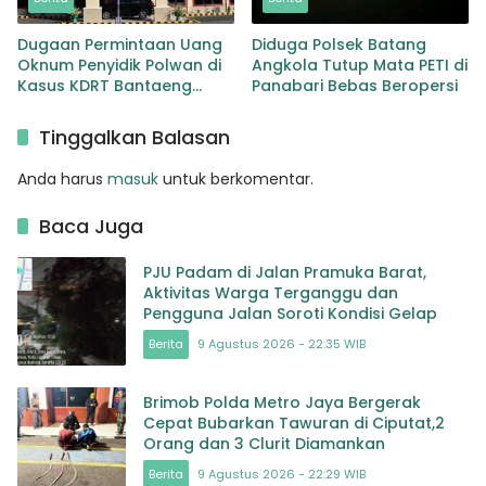
Dugaan Permintaan Uang
Diduga Polsek Batang
Oknum Penyidik Polwan di
Angkola Tutup Mata PETI di
Kasus KDRT Bantaeng
Panabari Bebas Beropersi
Didalami Paminal
Tinggalkan Balasan
Anda harus
masuk
untuk berkomentar.
Baca Juga
PJU Padam di Jalan Pramuka Barat,
Aktivitas Warga Terganggu dan
Pengguna Jalan Soroti Kondisi Gelap
Berita
9 Agustus 2026 - 22:35 WIB
Brimob Polda Metro Jaya Bergerak
Cepat Bubarkan Tawuran di Ciputat,2
Orang dan 3 Clurit Diamankan
Berita
9 Agustus 2026 - 22:29 WIB