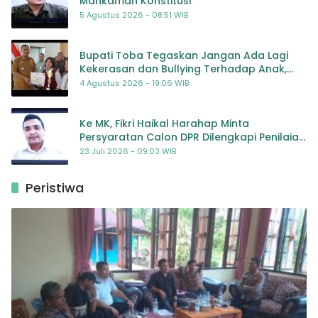
Mahkamah Konstitusi
5 Agustus 2026 - 08:51 WIB
Bupati Toba Tegaskan Jangan Ada Lagi
Kekerasan dan Bullying Terhadap Anak,
Dorong Kolaborasi Seluruh Pihak
4 Agustus 2026 - 19:06 WIB
Ke MK, Fikri Haikal Harahap Minta
Persyaratan Calon DPR Dilengkapi Penilaian
Kompetensi
23 Juli 2026 - 09:03 WIB
Peristiwa