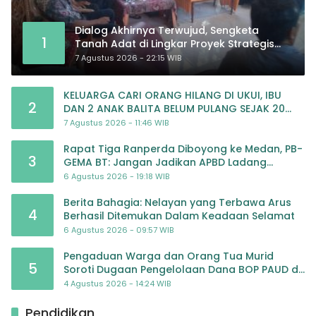
Dialog Akhirnya Terwujud, Sengketa
1
Tanah Adat di Lingkar Proyek Strategis
Nasional Memasuki Babak Baru
7 Agustus 2026 - 22:15 WIB
KELUARGA CARI ORANG HILANG DI UKUI, IBU
2
DAN 2 ANAK BALITA BELUM PULANG SEJAK 20
JULI 2026
7 Agustus 2026 - 11:46 WIB
Rapat Tiga Ranperda Diboyong ke Medan, PB-
3
GEMA BT: Jangan Jadikan APBD Ladang
Pembiayaan yang Tak Perlu
6 Agustus 2026 - 19:18 WIB
Berita Bahagia: Nelayan yang Terbawa Arus
4
Berhasil Ditemukan Dalam Keadaan Selamat
6 Agustus 2026 - 09:57 WIB
Pengaduan Warga dan Orang Tua Murid
5
Soroti Dugaan Pengelolaan Dana BOP PAUD di
TK Al-Ikhlas Tapanuli Selatan
4 Agustus 2026 - 14:24 WIB
Pendidikan