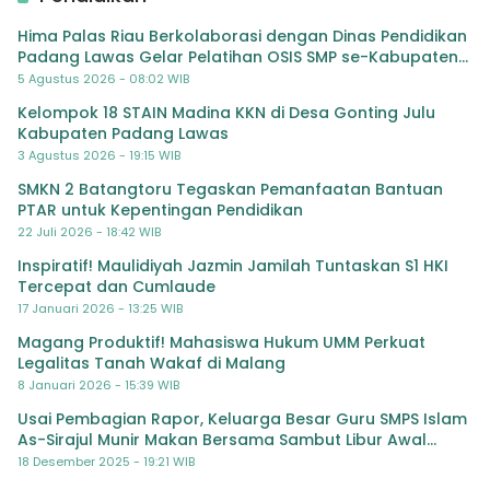
Hima Palas Riau Berkolaborasi dengan Dinas Pendidikan
Padang Lawas Gelar Pelatihan OSIS SMP se-Kabupaten
Padang Lawas
5 Agustus 2026 - 08:02 WIB
Kelompok 18 STAIN Madina KKN di Desa Gonting Julu
Kabupaten Padang Lawas
3 Agustus 2026 - 19:15 WIB
SMKN 2 Batangtoru Tegaskan Pemanfaatan Bantuan
PTAR untuk Kepentingan Pendidikan
22 Juli 2026 - 18:42 WIB
Inspiratif! Maulidiyah Jazmin Jamilah Tuntaskan S1 HKI
Tercepat dan Cumlaude
17 Januari 2026 - 13:25 WIB
Magang Produktif! Mahasiswa Hukum UMM Perkuat
Legalitas Tanah Wakaf di Malang
8 Januari 2026 - 15:39 WIB
Usai Pembagian Rapor, Keluarga Besar Guru SMPS Islam
As-Sirajul Munir Makan Bersama Sambut Libur Awal
Semester
18 Desember 2025 - 19:21 WIB