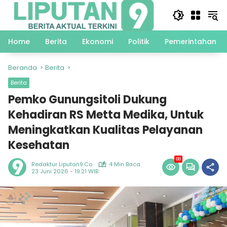
Langsung
ke
konten
Home
Berita
Ekonomi
Politik
Pemerintahan
Beranda
Berita
Berita
Pemko Gunungsitoli Dukung
Kehadiran RS Metta Medika, Untuk
Meningkatkan Kualitas Pelayanan
Kesehatan
88
Redaktur Liputan9.co
4 Min Baca
23 Juni 2026 - 19:21 WIB