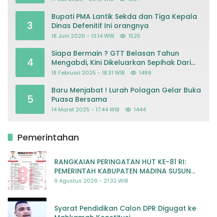
Kriminalisasi
Bupati PMA Lantik Sekda dan Tiga Kepala
3
Dinas Defenitif Ini orangnya
18 Juni 2026 - 13:14 WIB
1525
Siapa Bermain ? GTT Belasan Tahun
4
Mengabdi, Kini Dikeluarkan Sepihak Dari
Dapodik
18 Februari 2025 - 18:31 WIB
1486
Baru Menjabat ! Lurah Polagan Gelar Buka
5
Puasa Bersama
14 Maret 2025 - 17:44 WIB
1444
Pemerintahan
RANGKAIAN PERINGATAN HUT KE-81 RI:
PEMERINTAH KABUPATEN MADINA SUSUN
RENCANA KEGIATAN MERIAH DAN BERMAKNA
9 Agustus 2026 - 21:32 WIB
Syarat Pendidikan Calon DPR Digugat ke