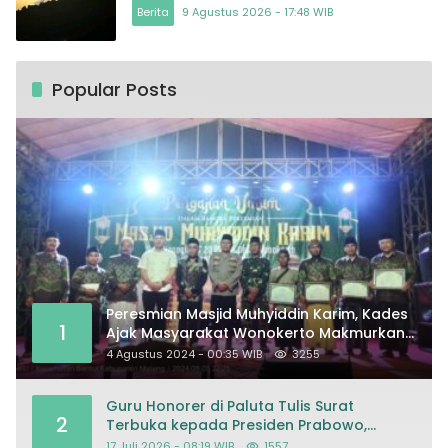
Berita
9 Agustus 2026 - 17:48 WIB
Popular Posts
Peresmian Masjid Muhyiddin Karim, Kades
1
Ajak Masyarakat Wonokerto Makmurkan
Masjid
4 Agustus 2024 - 00:35 WIB
3255
Guru Honorer di Paluta Tulis Surat
2
Terbuka kepada Presiden Prabowo,
Mohon Keadilan atas Dugaan
17 Juli 2026 - 08:19 WIB
1557