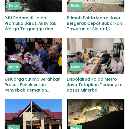
Berita
Berita
PJU Padam di Jalan
Brimob Polda Metro Jaya
Pramuka Barat, Aktivitas
Bergerak Cepat Bubarkan
Warga Terganggu dan
Tawuran di Ciputat,2
Pengguna Jalan Soroti
Orang dan 3 Clurit
Kondisi Gelap
Diamankan
Berita
Berita
Keluarga Sutimo Serahkan
Ditpolairud Polda Metro
Proses Penelusuran
Jaya Tetapkan Tersangka
Penyebab Kematian
Kasus Minerba
Kepada Polisi
Berita
Berita