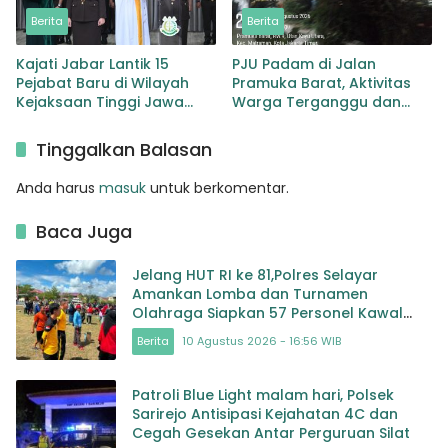
Berita
Berita
Kajati Jabar Lantik 15
PJU Padam di Jalan
Pejabat Baru di Wilayah
Pramuka Barat, Aktivitas
Kejaksaan Tinggi Jawa
Warga Terganggu dan
Barat
Pengguna Jalan Soroti
Kondisi Gelap
Tinggalkan Balasan
Anda harus
masuk
untuk berkomentar.
Baca Juga
Jelang HUT RI ke 81,Polres Selayar
Amankan Lomba dan Turnamen
Olahraga Siapkan 57 Personel Kawal
Gerak Jalan Pelajar
Berita
10 Agustus 2026 - 16:56 WIB
Patroli Blue Light malam hari, Polsek
Sarirejo Antisipasi Kejahatan 4C dan
Cegah Gesekan Antar Perguruan Silat