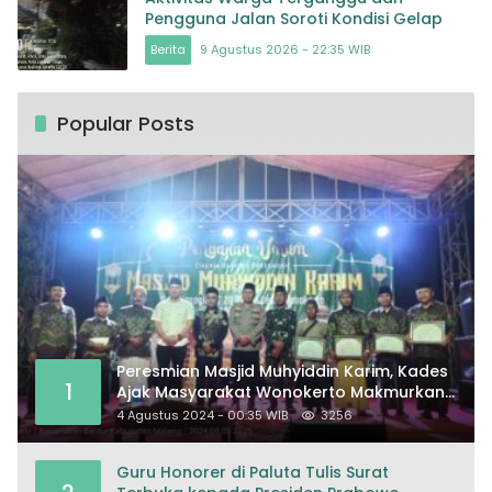
Pengguna Jalan Soroti Kondisi Gelap
Berita
9 Agustus 2026 - 22:35 WIB
Popular Posts
Peresmian Masjid Muhyiddin Karim, Kades
1
Ajak Masyarakat Wonokerto Makmurkan
Masjid
4 Agustus 2024 - 00:35 WIB
3256
Guru Honorer di Paluta Tulis Surat