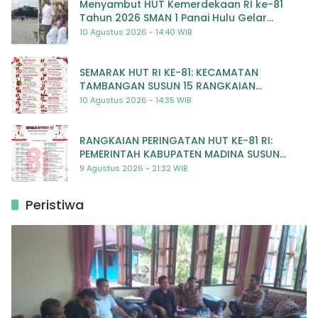
Menyambut HUT Kemerdekaan RI ke-81
Tahun 2026 SMAN 1 Panai Hulu Gelar
Beragam Lomba Meriah
10 Agustus 2026 - 14:40 WIB
SEMARAK HUT RI KE-81: KECAMATAN
TAMBANGAN SUSUN 15 RANGKAIAN
KEGIATAN MERIAH
10 Agustus 2026 - 14:35 WIB
RANGKAIAN PERINGATAN HUT KE-81 RI:
PEMERINTAH KABUPATEN MADINA SUSUN
RENCANA KEGIATAN MERIAH DAN BERMAKNA
9 Agustus 2026 - 21:32 WIB
Peristiwa