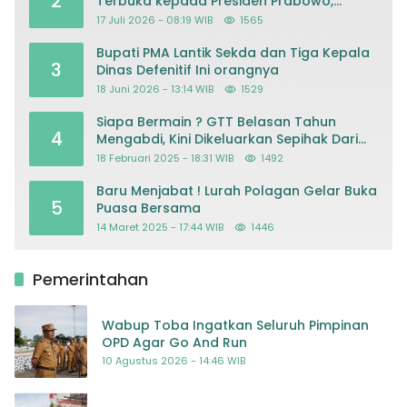
2
Terbuka kepada Presiden Prabowo,
Mohon Keadilan atas Dugaan
17 Juli 2026 - 08:19 WIB
1565
Kriminalisasi
Bupati PMA Lantik Sekda dan Tiga Kepala
3
Dinas Defenitif Ini orangnya
18 Juni 2026 - 13:14 WIB
1529
Siapa Bermain ? GTT Belasan Tahun
4
Mengabdi, Kini Dikeluarkan Sepihak Dari
Dapodik
18 Februari 2025 - 18:31 WIB
1492
Baru Menjabat ! Lurah Polagan Gelar Buka
5
Puasa Bersama
14 Maret 2025 - 17:44 WIB
1446
Pemerintahan
Wabup Toba Ingatkan Seluruh Pimpinan
OPD Agar Go And Run
10 Agustus 2026 - 14:46 WIB