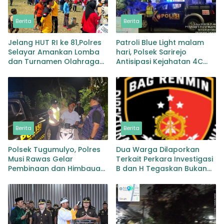
Berita
Berita
Jelang HUT RI ke 81,Polres
Patroli Blue Light malam
Selayar Amankan Lomba
hari, Polsek Sarirejo
dan Turnamen Olahraga
Antisipasi Kejahatan 4C
Siapkan 57 Personel Kawal
dan Cegah Gesekan Antar
Gerak Jalan Pelajar
Perguruan Silat
Berita
Berita
Polsek Tugumulyo, Polres
Dua Warga Dilaporkan
Musi Rawas Gelar
Terkait Perkara Investigasi
Pembinaan dan Himbauan
B dan H Tegaskan Bukan
di Lokasi Balap Liar Jalan
Peserta Investasi
Lintas Kalibening