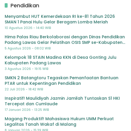
Pendidikan
Menyambut HUT Kemerdekaan RI ke-81 Tahun 2026
SMAN 1 Panai Hulu Gelar Beragam Lomba Meriah
10 Agustus 2026 - 14:40 WIB
Hima Palas Riau Berkolaborasi dengan Dinas Pendidikan
Padang Lawas Gelar Pelatihan OSIS SMP se-Kabupaten
Padang Lawas
5 Agustus 2026 - 08:02 WIB
Kelompok 18 STAIN Madina KKN di Desa Gonting Julu
Kabupaten Padang Lawas
3 Agustus 2026 - 19:15 WIB
SMKN 2 Batangtoru Tegaskan Pemanfaatan Bantuan
PTAR untuk Kepentingan Pendidikan
22 Juli 2026 - 18:42 WIB
Inspiratif! Maulidiyah Jazmin Jamilah Tuntaskan S1 HKI
Tercepat dan Cumlaude
17 Januari 2026 - 13:25 WIB
Magang Produktif! Mahasiswa Hukum UMM Perkuat
Legalitas Tanah Wakaf di Malang
8 Januari 2026 - 15:39 WIB