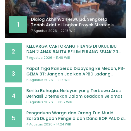
Dialog Akhirnya Terwujud, Sengketa
1
Tanah Adat di Lingkar Proyek Strategis
Nasional Memasuki Babak Baru
7 Agustus 2026 - 22:15 WIB
KELUARGA CARI ORANG HILANG DI UKUI, IBU
2
DAN 2 ANAK BALITA BELUM PULANG SEJAK 20
JULI 2026
7 Agustus 2026 - 11:46 WIB
Rapat Tiga Ranperda Diboyong ke Medan, PB-
3
GEMA BT: Jangan Jadikan APBD Ladang
Pembiayaan yang Tak Perlu
6 Agustus 2026 - 19:18 WIB
Berita Bahagia: Nelayan yang Terbawa Arus
4
Berhasil Ditemukan Dalam Keadaan Selamat
6 Agustus 2026 - 09:57 WIB
Pengaduan Warga dan Orang Tua Murid
5
Soroti Dugaan Pengelolaan Dana BOP PAUD di
TK Al-Ikhlas Tapanuli Selatan
4 Agustus 2026 - 14:24 WIB