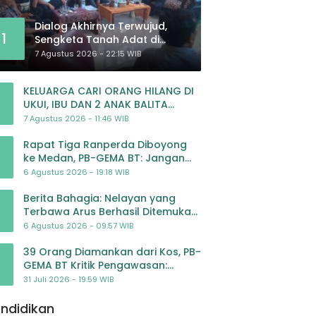
Dialog Akhirnya Terwujud,
1
Sengketa Tanah Adat di
Lingkar Proyek Strategis
7 Agustus 2026 - 22:15 WIB
Nasional Memasuki Babak
Baru
KELUARGA CARI ORANG HILANG DI
UKUI, IBU DAN 2 ANAK BALITA
BELUM PULANG SEJAK 20 JULI 2026
7 Agustus 2026 - 11:46 WIB
Rapat Tiga Ranperda Diboyong
ke Medan, PB-GEMA BT: Jangan
Jadikan APBD Ladang
6 Agustus 2026 - 19:18 WIB
Pembiayaan yang Tak Perlu
Berita Bahagia: Nelayan yang
Terbawa Arus Berhasil Ditemukan
Dalam Keadaan Selamat
6 Agustus 2026 - 09:57 WIB
39 Orang Diamankan dari Kos, PB-
GEMA BT Kritik Pengawasan:
Jangan Tunggu Masyarakat
31 Juli 2026 - 19:59 WIB
Bergerak Baru Negara Bertindak
ndidikan