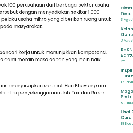
k 100 perusahaan dari berbagai sektor usaha
Hima 
tersebut dengan menyediakan sekitar 1.000
Dinas
36 pelaku usaha mikro yang diberikan ruang untuk
Pelat
5 Agus
Lawa
pada masyarakat.
Kelom
Gont
3 Agust
SMKN
pencari kerja untuk menunjukkan kompetensi,
Bantu
a demi meraih masa depan yang lebih baik.
Pendi
22 Juli
Inspi
Tunta
17 Janu
Haris mengucapkan selamat Hari Bhayangkara
Maga
bi atas penyelenggaraan Job Fair dan Bazar
Perku
8 Janua
Usai 
Guru 
Bersa
18 Dese