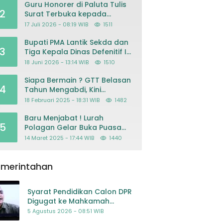
Guru Honorer di Paluta Tulis
2
Surat Terbuka kepada
Presiden Prabowo, Mohon
17 Juli 2026 - 08:19 WIB
1511
Keadilan atas Dugaan
Kriminalisasi
Bupati PMA Lantik Sekda dan
3
Tiga Kepala Dinas Defenitif Ini
orangnya
18 Juni 2026 - 13:14 WIB
1510
Siapa Bermain ? GTT Belasan
4
Tahun Mengabdi, Kini
Dikeluarkan Sepihak Dari
18 Februari 2025 - 18:31 WIB
1482
Dapodik
Baru Menjabat ! Lurah
5
Polagan Gelar Buka Puasa
Bersama
14 Maret 2025 - 17:44 WIB
1440
emerintahan
Syarat Pendidikan Calon DPR
Digugat ke Mahkamah
Konstitusi
5 Agustus 2026 - 08:51 WIB