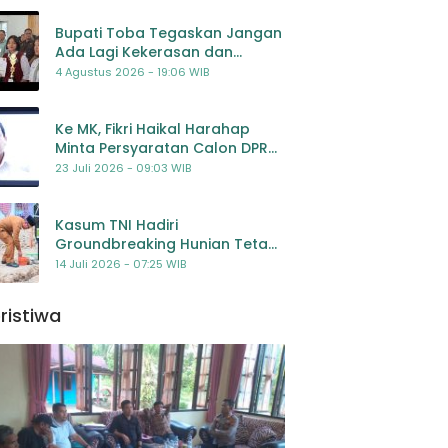
Bupati Toba Tegaskan Jangan
Ada Lagi Kekerasan dan
Bullying Terhadap Anak,
4 Agustus 2026 - 19:06 WIB
Dorong Kolaborasi Seluruh
Pihak
Ke MK, Fikri Haikal Harahap
Minta Persyaratan Calon DPR
Dilengkapi Penilaian
23 Juli 2026 - 09:03 WIB
Kompetensi
Kasum TNI Hadiri
Groundbreaking Hunian Tetap
Pascabencana di
14 Juli 2026 - 07:25 WIB
Padangsidimpuan, Harapan
Baru bagi Penyintas
ristiwa