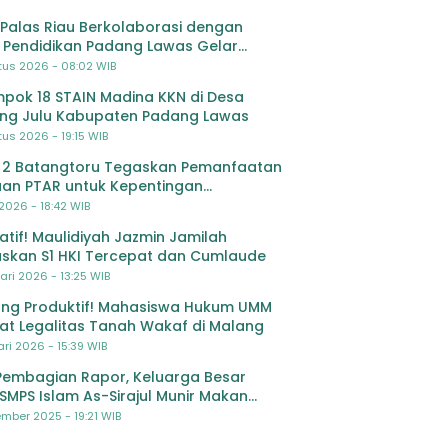
Palas Riau Berkolaborasi dengan
 Pendidikan Padang Lawas Gelar
ihan OSIS SMP se-Kabupaten Padang
tus 2026 - 08:02 WIB
s
pok 18 STAIN Madina KKN di Desa
ing Julu Kabupaten Padang Lawas
us 2026 - 19:15 WIB
 2 Batangtoru Tegaskan Pemanfaatan
an PTAR untuk Kepentingan
dikan
 2026 - 18:42 WIB
ratif! Maulidiyah Jazmin Jamilah
skan S1 HKI Tercepat dan Cumlaude
ari 2026 - 13:25 WIB
ng Produktif! Mahasiswa Hukum UMM
at Legalitas Tanah Wakaf di Malang
ri 2026 - 15:39 WIB
Pembagian Rapor, Keluarga Besar
SMPS Islam As-Sirajul Munir Makan
ma Sambut Libur Awal Semester
mber 2025 - 19:21 WIB