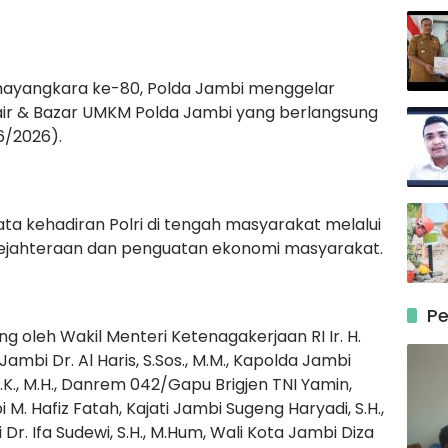
hayangkara ke-80, Polda Jambi menggelar
Fair & Bazar UMKM Polda Jambi yang berlangsung
/6/2026).
ta kehadiran Polri di tengah masyarakat melalui
ejahteraan dan penguatan ekonomi masyarakat.
Pe
g oleh Wakil Menteri Ketenagakerjaan RI Ir. H.
Jambi Dr. Al Haris, S.Sos., M.M., Kapolda Jambi
.I.K., M.H., Danrem 042/Gapu Brigjen TNI Yamin,
i M. Hafiz Fatah, Kajati Jambi Sugeng Haryadi, S.H.,
Dr. Ifa Sudewi, S.H., M.Hum, Wali Kota Jambi Diza