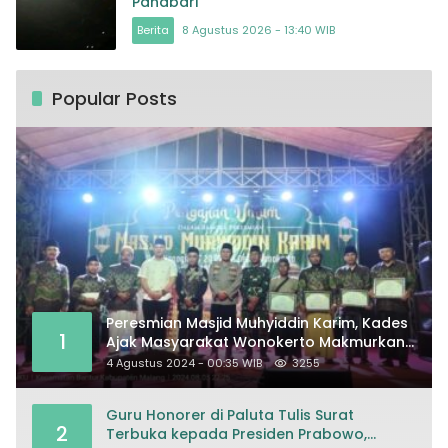
Panabari
Berita
8 Agustus 2026 - 13:40 WIB
Popular Posts
Peresmian Masjid Muhyiddin Karim, Kades
1
Ajak Masyarakat Wonokerto Makmurkan
Masjid
4 Agustus 2024 - 00:35 WIB
3255
Guru Honorer di Paluta Tulis Surat
2
Terbuka kepada Presiden Prabowo,