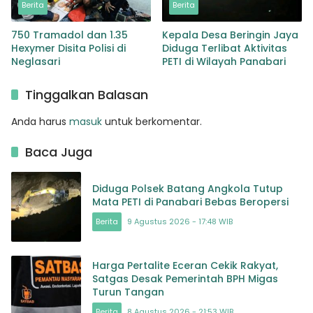
Berita
Berita
750 Tramadol dan 1.35
Kepala Desa Beringin Jaya
Hexymer Disita Polisi di
Diduga Terlibat Aktivitas
Neglasari
PETI di Wilayah Panabari
Tinggalkan Balasan
Anda harus
masuk
untuk berkomentar.
Baca Juga
Diduga Polsek Batang Angkola Tutup
Mata PETI di Panabari Bebas Beropersi
Berita
9 Agustus 2026 - 17:48 WIB
Harga Pertalite Eceran Cekik Rakyat,
Satgas Desak Pemerintah BPH Migas
Turun Tangan
Berita
8 Agustus 2026 - 21:53 WIB