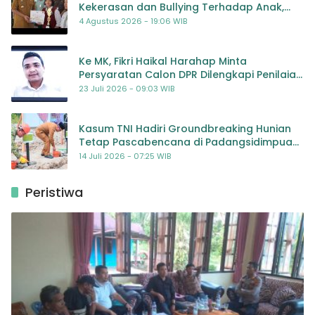
Kekerasan dan Bullying Terhadap Anak,
Dorong Kolaborasi Seluruh Pihak
4 Agustus 2026 - 19:06 WIB
Ke MK, Fikri Haikal Harahap Minta
Persyaratan Calon DPR Dilengkapi Penilaian
Kompetensi
23 Juli 2026 - 09:03 WIB
Kasum TNI Hadiri Groundbreaking Hunian
Tetap Pascabencana di Padangsidimpuan,
Harapan Baru bagi Penyintas
14 Juli 2026 - 07:25 WIB
Peristiwa