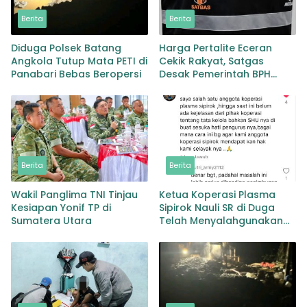
Berita
Berita
Diduga Polsek Batang
Harga Pertalite Eceran
Angkola Tutup Mata PETI di
Cekik Rakyat, Satgas
Panabari Bebas Beropersi
Desak Pemerintah BPH
Migas Turun Tangan
Berita
Berita
Wakil Panglima TNI Tinjau
Ketua Koperasi Plasma
Kesiapan Yonif TP di
Sipirok Nauli SR di Duga
Sumatera Utara
Telah Menyalahgunakan
Wewenangnya