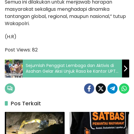
Semua ini dilakukan untuk menjawab harapan
masyarakat sekaligus menghadapi dinamika
tantangan global, regional, maupun nasional,” tutup
Wakapolri.
(H.R)
Post Views:
82
Sejumlah Penggiat Lembaga dan Aktivis di
Asahan Gelar Aksi Unjuk Rasa ke Kantor UPT
Disdik Wilayah V Kisaran
Pos Terkait