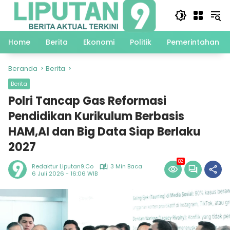
Langsung
ke
konten
Home
Berita
Ekonomi
Politik
Pemerintahan
Beranda
Berita
Berita
Polri Tancap Gas Reformasi
Pendidikan Kurikulum Berbasis
HAM,AI dan Big Data Siap Berlaku
2027
82
Redaktur Liputan9.co
3 Min Baca
6 Juli 2026 - 16:06 WIB