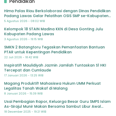
Pendidikan
Hima Palas Riau Berkolaborasi dengan Dinas Pendidikan
Padang Lawas Gelar Pelatihan OSIS SMP se-Kabupaten
Padang Lawas
5 Agustus 2026 - 08:02 WIB
Kelompok 18 STAIN Madina KKN di Desa Gonting Julu
Kabupaten Padang Lawas
3 Agustus 2026 - 19:15 WIB
SMKN 2 Batangtoru Tegaskan Pemanfaatan Bantuan
PTAR untuk Kepentingan Pendidikan
22 Juli 2026 - 18:42 WIB
Inspiratif! Maulidiyah Jazmin Jamilah Tuntaskan S1 HKI
Tercepat dan Cumlaude
17 Januari 2026 - 13:25 WIB
Magang Produktif! Mahasiswa Hukum UMM Perkuat
Legalitas Tanah Wakaf di Malang
8 Januari 2026 - 15:39 WIB
Usai Pembagian Rapor, Keluarga Besar Guru SMPS Islam
As-Sirajul Munir Makan Bersama Sambut Libur Awal
Semester
18 Desember 2025 - 19:21 WIB