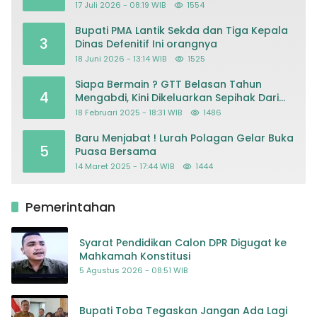
Mohon Keadilan atas Dugaan
17 Juli 2026 - 08:19 WIB
1554
Kriminalisasi
Bupati PMA Lantik Sekda dan Tiga Kepala
3
Dinas Defenitif Ini orangnya
18 Juni 2026 - 13:14 WIB
1525
Siapa Bermain ? GTT Belasan Tahun
4
Mengabdi, Kini Dikeluarkan Sepihak Dari
Dapodik
18 Februari 2025 - 18:31 WIB
1486
Baru Menjabat ! Lurah Polagan Gelar Buka
5
Puasa Bersama
14 Maret 2025 - 17:44 WIB
1444
Pemerintahan
Syarat Pendidikan Calon DPR Digugat ke
Mahkamah Konstitusi
5 Agustus 2026 - 08:51 WIB
Bupati Toba Tegaskan Jangan Ada Lagi