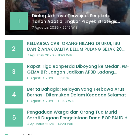
Dialog Akhirnya Terwujud, Sengketa
1
Tanah Adat di Lingkar Proyek Strategis
Nasional Memasuki Babak Baru
7 Agustus 2026 - 22:15 WIB
KELUARGA CARI ORANG HILANG DI UKUI, IBU
2
DAN 2 ANAK BALITA BELUM PULANG SEJAK 20
JULI 2026
7 Agustus 2026 - 11:46 WIB
Rapat Tiga Ranperda Diboyong ke Medan, PB-
3
GEMA BT: Jangan Jadikan APBD Ladang
Pembiayaan yang Tak Perlu
6 Agustus 2026 - 19:18 WIB
Berita Bahagia: Nelayan yang Terbawa Arus
4
Berhasil Ditemukan Dalam Keadaan Selamat
6 Agustus 2026 - 09:57 WIB
Pengaduan Warga dan Orang Tua Murid
5
Soroti Dugaan Pengelolaan Dana BOP PAUD di
TK Al-Ikhlas Tapanuli Selatan
4 Agustus 2026 - 14:24 WIB