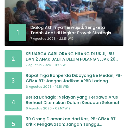
Dialog Akhirnya Terwujud, Sengketa
1
Tanah Adat di Lingkar Proyek Strategis
Nasional Memasuki Babak Baru
7 Agustus 2026 - 22:15 WIB
KELUARGA CARI ORANG HILANG DI UKUI, IBU
2
DAN 2 ANAK BALITA BELUM PULANG SEJAK 20
JULI 2026
7 Agustus 2026 - 11:46 WIB
Rapat Tiga Ranperda Diboyong ke Medan, PB-
3
GEMA BT: Jangan Jadikan APBD Ladang
Pembiayaan yang Tak Perlu
6 Agustus 2026 - 19:18 WIB
Berita Bahagia: Nelayan yang Terbawa Arus
4
Berhasil Ditemukan Dalam Keadaan Selamat
6 Agustus 2026 - 09:57 WIB
39 Orang Diamankan dari Kos, PB-GEMA BT
5
Kritik Pengawasan: Jangan Tunggu