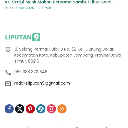
As-Sirajul Munir Makan Bersama Sambut Libur Awal
Semester
18 Desember 2025 - 19:21 WIB
Jl. Selong Permai II Blok B No. 32, Kel. Gunung Sekar,
Kecamatan Kota, Kabupaten Sampang, Provinsi Jawa
Timur, 69216
085 338 373 848
redaksiliputan9@gmail.com