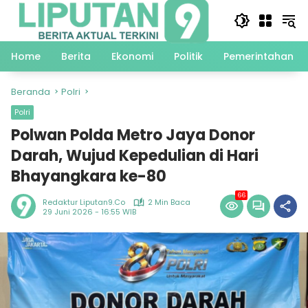
Langsung
ke
konten
Home
Berita
Ekonomi
Politik
Pemerintahan
Beranda
Polri
Polri
Polwan Polda Metro Jaya Donor
Darah, Wujud Kepedulian di Hari
Bhayangkara ke-80
66
Redaktur Liputan9.co
2 Min Baca
29 Juni 2026 - 16:55 WIB