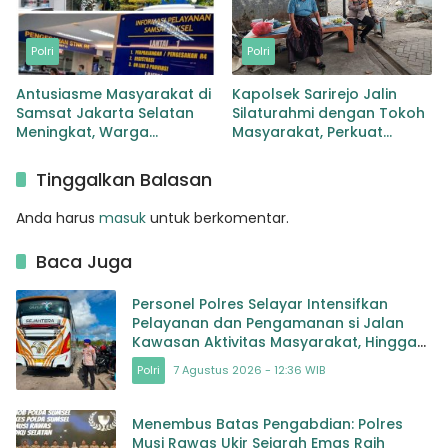
Polri
Polri
Antusiasme Masyarakat di
Kapolsek Sarirejo Jalin
Samsat Jakarta Selatan
Silaturahmi dengan Tokoh
Meningkat, Warga
Masyarakat, Perkuat
Manfaatkan Layanan Pajak
Sinergi Jaga Kamtibmas
Kendaraan
Tinggalkan Balasan
Anda harus
masuk
untuk berkomentar.
Baca Juga
Personel Polres Selayar Intensifkan
Pelayanan dan Pengamanan si Jalan
Kawasan Aktivitas Masyarakat, Hingga
Pelabuhan
Polri
7 Agustus 2026 - 12:36 WIB
Menembus Batas Pengabdian: Polres
Musi Rawas Ukir Sejarah Emas Raih