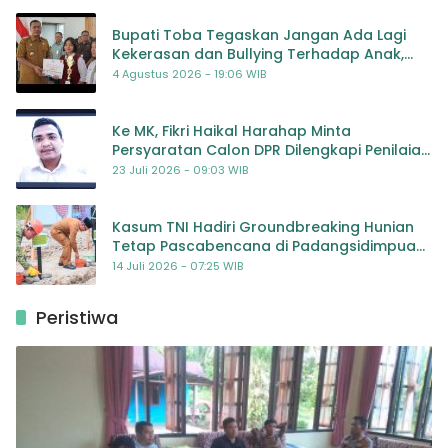
Bupati Toba Tegaskan Jangan Ada Lagi
Kekerasan dan Bullying Terhadap Anak,
Dorong Kolaborasi Seluruh Pihak
4 Agustus 2026 - 19:06 WIB
Ke MK, Fikri Haikal Harahap Minta
Persyaratan Calon DPR Dilengkapi Penilaian
Kompetensi
23 Juli 2026 - 09:03 WIB
Kasum TNI Hadiri Groundbreaking Hunian
Tetap Pascabencana di Padangsidimpuan,
Harapan Baru bagi Penyintas
14 Juli 2026 - 07:25 WIB
Peristiwa