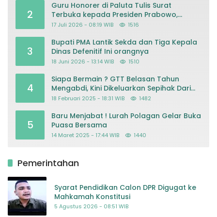
Guru Honorer di Paluta Tulis Surat
2
Terbuka kepada Presiden Prabowo,
Mohon Keadilan atas Dugaan
17 Juli 2026 - 08:19 WIB
1516
Kriminalisasi
Bupati PMA Lantik Sekda dan Tiga Kepala
3
Dinas Defenitif Ini orangnya
18 Juni 2026 - 13:14 WIB
1510
Siapa Bermain ? GTT Belasan Tahun
4
Mengabdi, Kini Dikeluarkan Sepihak Dari
Dapodik
18 Februari 2025 - 18:31 WIB
1482
Baru Menjabat ! Lurah Polagan Gelar Buka
5
Puasa Bersama
14 Maret 2025 - 17:44 WIB
1440
Pemerintahan
Syarat Pendidikan Calon DPR Digugat ke
Mahkamah Konstitusi
5 Agustus 2026 - 08:51 WIB