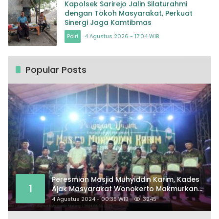
Kapolsek Sarirejo Jalin Silaturahmi
dengan Tokoh Masyarakat, Perkuat
Sinergi Jaga Kamtibmas
Polri
4 Agustus 2026 - 17:04 WIB
Popular Posts
Peresmian Masjid Muhyiddin Karim, Kades
1
Ajak Masyarakat Wonokerto Makmurkan
Masjid
4 Agustus 2024 - 00:35 WIB
3245