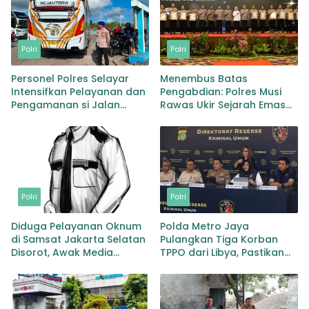
Polri
Polri
Personel Polres Selayar
Menembus Batas
Intensifkan Pelayanan dan
Pengabdian: Polres Musi
Pengamanan si Jalan
Rawas Ukir Sejarah Emas
Kawasan Aktivitas
Raih Predikat WBK di
Masyarakat, Hingga
Bawah Kepemimpinan
Pelabuhan
AKBP Agung Adhitya
Prananta
Polri
Polri
Diduga Pelayanan Oknum
Polda Metro Jaya
di Samsat Jakarta Selatan
Pulangkan Tiga Korban
Disorot, Awak Media
TPPO dari Libya, Pastikan
Dorong Klarifikasi dan
Perlindungan dan
Evaluasi
Pemulihan Korban