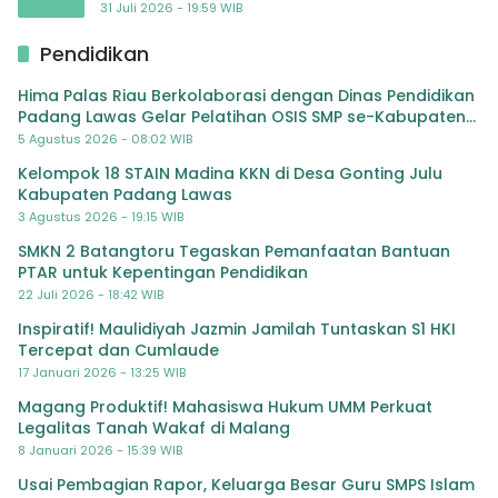
Masyarakat Bergerak Baru Negara Bertindak
31 Juli 2026 - 19:59 WIB
Pendidikan
Hima Palas Riau Berkolaborasi dengan Dinas Pendidikan
Padang Lawas Gelar Pelatihan OSIS SMP se-Kabupaten
Padang Lawas
5 Agustus 2026 - 08:02 WIB
Kelompok 18 STAIN Madina KKN di Desa Gonting Julu
Kabupaten Padang Lawas
3 Agustus 2026 - 19:15 WIB
SMKN 2 Batangtoru Tegaskan Pemanfaatan Bantuan
PTAR untuk Kepentingan Pendidikan
22 Juli 2026 - 18:42 WIB
Inspiratif! Maulidiyah Jazmin Jamilah Tuntaskan S1 HKI
Tercepat dan Cumlaude
17 Januari 2026 - 13:25 WIB
Magang Produktif! Mahasiswa Hukum UMM Perkuat
Legalitas Tanah Wakaf di Malang
8 Januari 2026 - 15:39 WIB
Usai Pembagian Rapor, Keluarga Besar Guru SMPS Islam