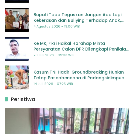
Bupati Toba Tegaskan Jangan Ada Lagi
Kekerasan dan Bullying Terhadap Anak,
Dorong Kolaborasi Seluruh Pihak
4 Agustus 2026 - 19:06 WIB
Ke MK, Fikri Haikal Harahap Minta
Persyaratan Calon DPR Dilengkapi Penilaian
Kompetensi
23 Juli 2026 - 09:03 WIB
Kasum TNI Hadiri Groundbreaking Hunian
Tetap Pascabencana di Padangsidimpuan,
Harapan Baru bagi Penyintas
14 Juli 2026 - 07:25 WIB
Peristiwa