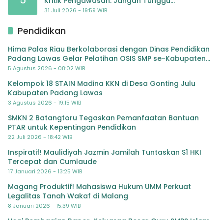
Kritik Pengawasan: Jangan Tunggu
Masyarakat Bergerak Baru Negara Bertindak
31 Juli 2026 - 19:59 WIB
Pendidikan
Hima Palas Riau Berkolaborasi dengan Dinas Pendidikan
Padang Lawas Gelar Pelatihan OSIS SMP se-Kabupaten
Padang Lawas
5 Agustus 2026 - 08:02 WIB
Kelompok 18 STAIN Madina KKN di Desa Gonting Julu
Kabupaten Padang Lawas
3 Agustus 2026 - 19:15 WIB
SMKN 2 Batangtoru Tegaskan Pemanfaatan Bantuan
PTAR untuk Kepentingan Pendidikan
22 Juli 2026 - 18:42 WIB
Inspiratif! Maulidiyah Jazmin Jamilah Tuntaskan S1 HKI
Tercepat dan Cumlaude
17 Januari 2026 - 13:25 WIB
Magang Produktif! Mahasiswa Hukum UMM Perkuat
Legalitas Tanah Wakaf di Malang
8 Januari 2026 - 15:39 WIB