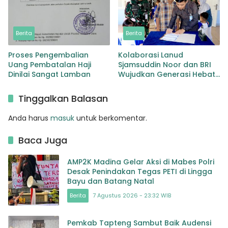
Berita
Berita
Proses Pengembalian
Kolaborasi Lanud
Uang Pembatalan Haji
Sjamsuddin Noor dan BRI
Dinilai Sangat Lamban
Wujudkan Generasi Hebat
Renovasi TK Angkasa 3
Hadirkan Harapan bagi
Tinggalkan Balasan
masa depan Bangsa
Anda harus
masuk
untuk berkomentar.
Baca Juga
AMP2K Madina Gelar Aksi di Mabes Polri
Desak Penindakan Tegas PETI di Lingga
Bayu dan Batang Natal
Berita
7 Agustus 2026 - 23:32 WIB
Pemkab Tapteng Sambut Baik Audensi