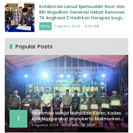
Kolaborasi Lanud Sjamsuddin Noor dan
BRI Wujudkan Generasi Hebat Renovasi
TK Angkasa 3 Hadirkan Harapan bagi
masa depan Bangsa
Berita
7 Agustus 2026 - 19:28 WIB
Popular Posts
Peresmian Masjid Muhyiddin Karim, Kades
1
Ajak Masyarakat Wonokerto Makmurkan
Masjid
4 Agustus 2024 - 00:35 WIB
3245