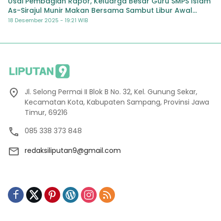
Usai Pembagian Rapor, Keluarga Besar Guru SMPS Islam
As-Sirajul Munir Makan Bersama Sambut Libur Awal
Semester
18 Desember 2025 - 19:21 WIB
Jl. Selong Permai II Blok B No. 32, Kel. Gunung Sekar,
Kecamatan Kota, Kabupaten Sampang, Provinsi Jawa
Timur, 69216
085 338 373 848
redaksiliputan9@gmail.com