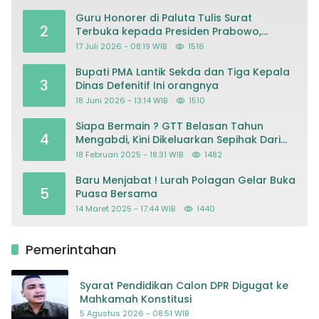
Guru Honorer di Paluta Tulis Surat
2
Terbuka kepada Presiden Prabowo,
Mohon Keadilan atas Dugaan
17 Juli 2026 - 08:19 WIB
1516
Kriminalisasi
Bupati PMA Lantik Sekda dan Tiga Kepala
3
Dinas Defenitif Ini orangnya
18 Juni 2026 - 13:14 WIB
1510
Siapa Bermain ? GTT Belasan Tahun
4
Mengabdi, Kini Dikeluarkan Sepihak Dari
Dapodik
18 Februari 2025 - 18:31 WIB
1482
Baru Menjabat ! Lurah Polagan Gelar Buka
5
Puasa Bersama
14 Maret 2025 - 17:44 WIB
1440
Pemerintahan
Syarat Pendidikan Calon DPR Digugat ke
Mahkamah Konstitusi
5 Agustus 2026 - 08:51 WIB