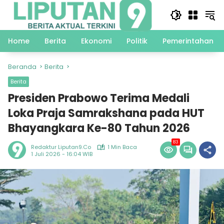
Langsung
ke
konten
Home
Berita
Ekonomi
Politik
Pemerintahan
Beranda
Berita
Berita
Presiden Prabowo Terima Medali
Loka Praja Samrakshana pada HUT
Bhayangkara Ke-80 Tahun 2026
83
Redaktur Liputan9.co
1 Min Baca
1 Juli 2026 - 16:04 WIB