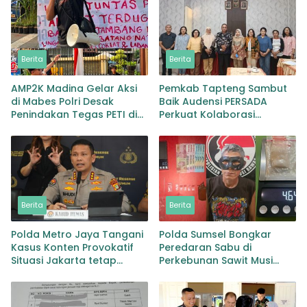
Berita
Berita
AMP2K Madina Gelar Aksi
Pemkab Tapteng Sambut
di Mabes Polri Desak
Baik Audensi PERSADA
Penindakan Tegas PETI di
Perkuat Kolaborasi
Lingga Bayu dan Batang
Pemulihan Pascabencana
Natal
dan Pebgaruutamaan
Inklusi
Berita
Berita
Polda Metro Jaya Tangani
Polda Sumsel Bongkar
Kasus Konten Provokatif
Peredaran Sabu di
Situasi Jakarta tetap
Perkebunan Sawit Musi
Kondusif
Rawas Pengedar di Bekuk
dengan Barang Bukti Sabu
dan Timbangan