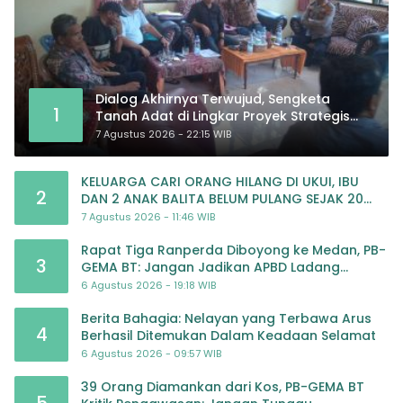
Dialog Akhirnya Terwujud, Sengketa
1
Tanah Adat di Lingkar Proyek Strategis
Nasional Memasuki Babak Baru
7 Agustus 2026 - 22:15 WIB
KELUARGA CARI ORANG HILANG DI UKUI, IBU
2
DAN 2 ANAK BALITA BELUM PULANG SEJAK 20
JULI 2026
7 Agustus 2026 - 11:46 WIB
Rapat Tiga Ranperda Diboyong ke Medan, PB-
3
GEMA BT: Jangan Jadikan APBD Ladang
Pembiayaan yang Tak Perlu
6 Agustus 2026 - 19:18 WIB
Berita Bahagia: Nelayan yang Terbawa Arus
4
Berhasil Ditemukan Dalam Keadaan Selamat
6 Agustus 2026 - 09:57 WIB
39 Orang Diamankan dari Kos, PB-GEMA BT
5