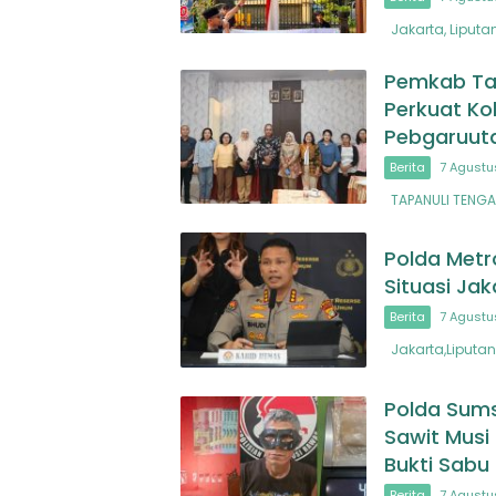
Jakarta, Liputa
Pemkab Ta
Perkuat Ko
Pebgaruuta
Berita
7 Agustu
TAPANULI TENGAH
Polda Metr
Situasi Jak
Berita
7 Agustu
Jakarta,Liputan
Polda Sums
Sawit Musi
Bukti Sab
Berita
7 Agustu