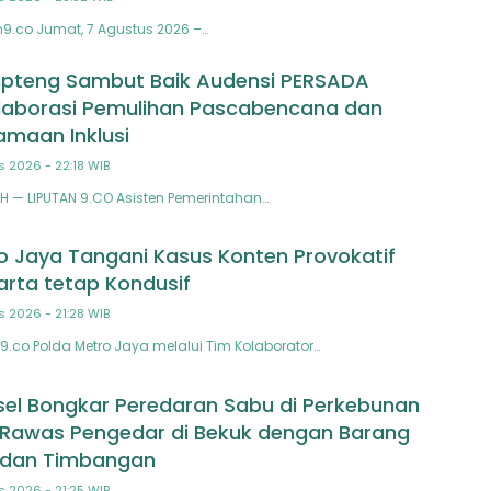
n9.co Jumat, 7 Agustus 2026 –…
pteng Sambut Baik Audensi PERSADA
laborasi Pemulihan Pascabencana dan
maan Inklusi
s 2026 - 22:18 WIB
 — LIPUTAN 9.CO Asisten Pemerintahan…
o Jaya Tangani Kasus Konten Provokatif
arta tetap Kondusif
s 2026 - 21:28 WIB
9.co Polda Metro Jaya melalui Tim Kolaborator…
el Bongkar Peredaran Sabu di Perkebunan
 Rawas Pengedar di Bekuk dengan Barang
u dan Timbangan
s 2026 - 21:25 WIB