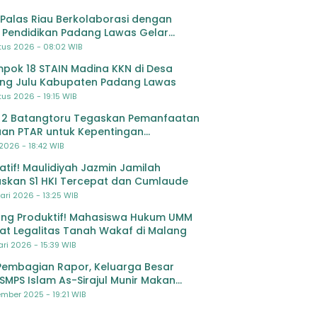
Palas Riau Berkolaborasi dengan
 Pendidikan Padang Lawas Gelar
ihan OSIS SMP se-Kabupaten Padang
tus 2026 - 08:02 WIB
s
pok 18 STAIN Madina KKN di Desa
ing Julu Kabupaten Padang Lawas
us 2026 - 19:15 WIB
 2 Batangtoru Tegaskan Pemanfaatan
an PTAR untuk Kepentingan
dikan
 2026 - 18:42 WIB
ratif! Maulidiyah Jazmin Jamilah
skan S1 HKI Tercepat dan Cumlaude
ari 2026 - 13:25 WIB
ng Produktif! Mahasiswa Hukum UMM
at Legalitas Tanah Wakaf di Malang
ri 2026 - 15:39 WIB
Pembagian Rapor, Keluarga Besar
SMPS Islam As-Sirajul Munir Makan
ma Sambut Libur Awal Semester
mber 2025 - 19:21 WIB