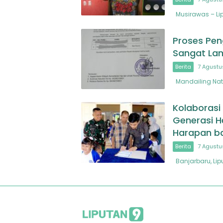
Musirawas – Lip
Proses Pen
Sangat La
Berita
7 Agustu
Mandailing Nata
Kolaborasi
Generasi H
Harapan b
Berita
7 Agustu
Banjarbaru, Li