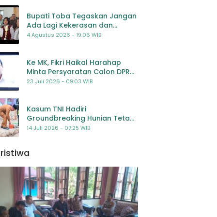
Bupati Toba Tegaskan Jangan
Ada Lagi Kekerasan dan
Bullying Terhadap Anak,
4 Agustus 2026 - 19:06 WIB
Dorong Kolaborasi Seluruh
Pihak
Ke MK, Fikri Haikal Harahap
Minta Persyaratan Calon DPR
Dilengkapi Penilaian
23 Juli 2026 - 09:03 WIB
Kompetensi
Kasum TNI Hadiri
Groundbreaking Hunian Tetap
Pascabencana di
14 Juli 2026 - 07:25 WIB
Padangsidimpuan, Harapan
Baru bagi Penyintas
ristiwa