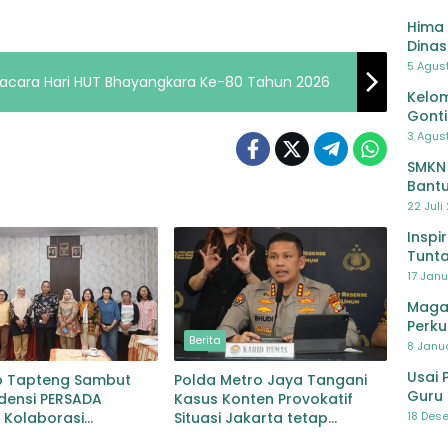
Hima 
Dinas
Pelat
5 Agus
Upacara Hari HUT Bhayangkara Ke-80 Tahun 2026
Lawa
Kelom
Gont
3 Agust
SMKN
Bantu
Pendi
22 Juli
Inspi
Tunta
17 Janu
Maga
Perku
Berita
8 Janua
Usai 
 Tapteng Sambut
Polda Metro Jaya Tangani
Guru 
densi PERSADA
Kasus Konten Provokatif
Bersa
18 Dese
 Kolaborasi
Situasi Jakarta tetap
han Pascabencana
Kondusif