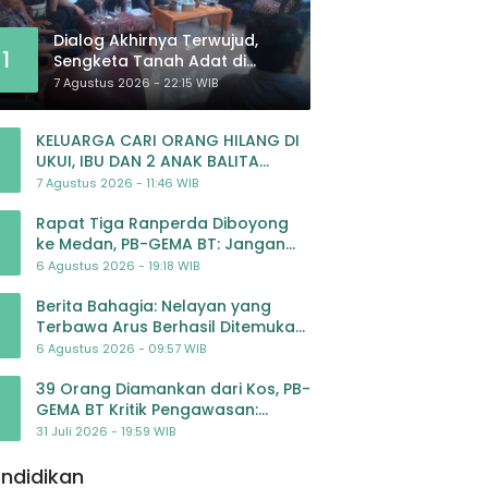
Dialog Akhirnya Terwujud,
1
Sengketa Tanah Adat di
Lingkar Proyek Strategis
7 Agustus 2026 - 22:15 WIB
Nasional Memasuki Babak
Baru
KELUARGA CARI ORANG HILANG DI
UKUI, IBU DAN 2 ANAK BALITA
BELUM PULANG SEJAK 20 JULI 2026
7 Agustus 2026 - 11:46 WIB
Rapat Tiga Ranperda Diboyong
ke Medan, PB-GEMA BT: Jangan
Jadikan APBD Ladang
6 Agustus 2026 - 19:18 WIB
Pembiayaan yang Tak Perlu
Berita Bahagia: Nelayan yang
Terbawa Arus Berhasil Ditemukan
Dalam Keadaan Selamat
6 Agustus 2026 - 09:57 WIB
39 Orang Diamankan dari Kos, PB-
GEMA BT Kritik Pengawasan:
Jangan Tunggu Masyarakat
31 Juli 2026 - 19:59 WIB
Bergerak Baru Negara Bertindak
ndidikan