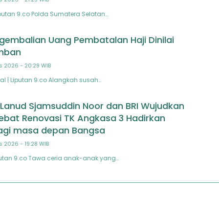
utan 9.co Polda Sumatera Selatan…
gembalian Uang Pembatalan Haji Dinilai
mban
s 2026 - 20:29 WIB
l | Liputan 9.co Alangkah susah…
 Lanud Sjamsuddin Noor dan BRI Wujudkan
ebat Renovasi TK Angkasa 3 Hadirkan
agi masa depan Bangsa
s 2026 - 19:28 WIB
putan 9.co Tawa ceria anak-anak yang…