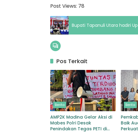
Post Views:
78
Bupati Tapanuli Utara hadiri 
Pos Terkait
Berita
Berita
AMP2K Madina Gelar Aksi di
Pemkab
Mabes Polri Desak
Baik Au
Penindakan Tegas PETI di
Perkuat
Lingga Bayu dan Batang
Pemuli