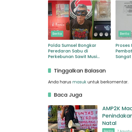
Natal
dan Pe
Berita
Berita
Polda Sumsel Bongkar
Proses
Peredaran Sabu di
Pembata
Perkebunan Sawit Musi
Sangat
Rawas Pengedar di Bekuk
dengan Barang Bukti Sabu
Tinggalkan Balasan
dan Timbangan
Anda harus
masuk
untuk berkomentar.
Baca Juga
AMP2K Madi
Penindakan
Natal
Berita
7 Agustu