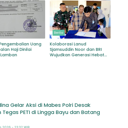
bgaruutamaan Inklusi
Berita
 Pengembalian Uang
Kolaborasi Lanud
lan Haji Dinilai
Sjamsuddin Noor dan BRI
 Lamban
Wujudkan Generasi Hebat
Renovasi TK Angkasa 3
Hadirkan Harapan bagi
masa depan Bangsa
na Gelar Aksi di Mabes Polri Desak
 Tegas PETI di Lingga Bayu dan Batang
s 2026 - 23:32 WIB