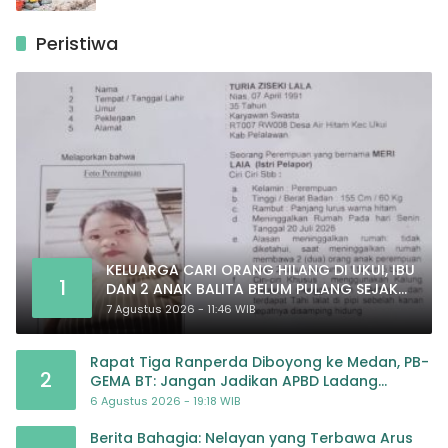
Peristiwa
KELUARGA CARI ORANG HILANG DI UKUI, IBU
1
DAN 2 ANAK BALITA BELUM PULANG SEJAK
20 JULI 2026
7 Agustus 2026 - 11:46 WIB
Rapat Tiga Ranperda Diboyong ke Medan, PB-
2
GEMA BT: Jangan Jadikan APBD Ladang
Pembiayaan yang Tak Perlu
6 Agustus 2026 - 19:18 WIB
Berita Bahagia: Nelayan yang Terbawa Arus