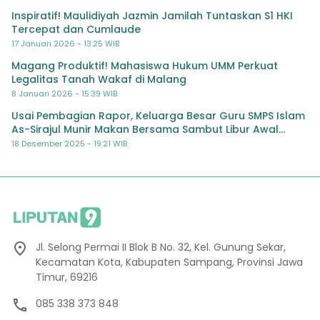
Inspiratif! Maulidiyah Jazmin Jamilah Tuntaskan S1 HKI
Tercepat dan Cumlaude
17 Januari 2026 - 13:25 WIB
Magang Produktif! Mahasiswa Hukum UMM Perkuat
Legalitas Tanah Wakaf di Malang
8 Januari 2026 - 15:39 WIB
Usai Pembagian Rapor, Keluarga Besar Guru SMPS Islam
As-Sirajul Munir Makan Bersama Sambut Libur Awal
Semester
18 Desember 2025 - 19:21 WIB
Jl. Selong Permai II Blok B No. 32, Kel. Gunung Sekar,
Kecamatan Kota, Kabupaten Sampang, Provinsi Jawa
Timur, 69216
085 338 373 848