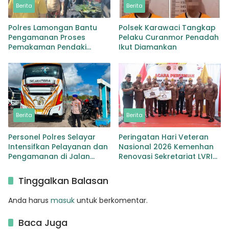
Berita
Berita
Polres Lamongan Bantu
Polsek Karawaci Tangkap
Pengamanan Proses
Pelaku Curanmor Penadah
Pemakaman Pendaki
Ikut Diamankan
Gunung Piramida
Bondowoso di Babat
Berita
Berita
Personel Polres Selayar
Peringatan Hari Veteran
Intensifkan Pelayanan dan
Nasional 2026 Kemenhan
Pengamanan di Jalan
Renovasi Sekretariat LVRI
Kawasan Aktivitas
Bedah Rumah di 19 Provinsi
Masyarakat hingga
Tinggalkan Balasan
Pelabuhan
Anda harus
masuk
untuk berkomentar.
Baca Juga