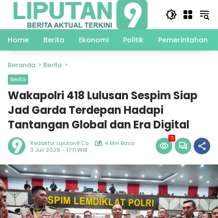
Langsung
ke
konten
Home
Berita
Ekonomi
Politik
Pemerintahan
Beranda
Berita
Berita
Wakapolri 418 Lulusan Sespim Siap
Jad Garda Terdepan Hadapi
Tantangan Global dan Era Digital
71
Redaktur Liputan9.co
4 Min Baca
3 Juli 2026 - 17:11 WIB