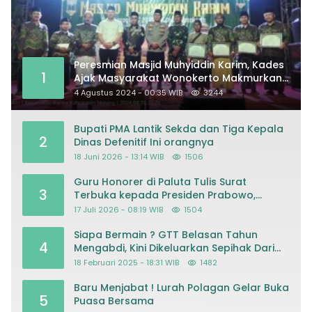
Peresmian Masjid Muhyiddin Karim, Kades
1
Ajak Masyarakat Wonokerto Makmurkan
Masjid
4 Agustus 2024 - 00:35 WIB
3244
Bupati PMA Lantik Sekda dan Tiga Kepala
2
Dinas Defenitif Ini orangnya
18 Juni 2026 - 13:14 WIB
1506
Guru Honorer di Paluta Tulis Surat
3
Terbuka kepada Presiden Prabowo,
Mohon Keadilan atas Dugaan
17 Juli 2026 - 08:19 WIB
1504
Kriminalisasi
Siapa Bermain ? GTT Belasan Tahun
4
Mengabdi, Kini Dikeluarkan Sepihak Dari
Dapodik
18 Februari 2025 - 18:31 WIB
1482
Baru Menjabat ! Lurah Polagan Gelar Buka
5
Puasa Bersama