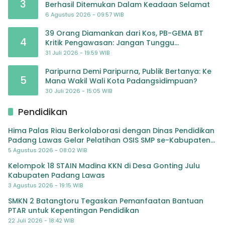
3
Berhasil Ditemukan Dalam Keadaan Selamat
6 Agustus 2026 - 09:57 WIB
39 Orang Diamankan dari Kos, PB-GEMA BT
4
Kritik Pengawasan: Jangan Tunggu
Masyarakat Bergerak Baru Negara Bertindak
31 Juli 2026 - 19:59 WIB
Paripurna Demi Paripurna, Publik Bertanya: Ke
5
Mana Wakil Wali Kota Padangsidimpuan?
30 Juli 2026 - 15:05 WIB
Pendidikan
Hima Palas Riau Berkolaborasi dengan Dinas Pendidikan
Padang Lawas Gelar Pelatihan OSIS SMP se-Kabupaten
Padang Lawas
5 Agustus 2026 - 08:02 WIB
Kelompok 18 STAIN Madina KKN di Desa Gonting Julu
Kabupaten Padang Lawas
3 Agustus 2026 - 19:15 WIB
SMKN 2 Batangtoru Tegaskan Pemanfaatan Bantuan
PTAR untuk Kepentingan Pendidikan
22 Juli 2026 - 18:42 WIB