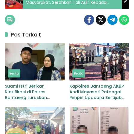
Masyarakat, Serahkan Tali Asih Kepada
Korban Kebakaran di Sipohon
Pos Terkait
Berita
Berita
Suami Istri Berikan
Kapolres Bantaeng AKBP
Klarifikasi di Polres
Andi Mayasari Patongai
Bantaeng Luruskan
Pimpin Upacara Sertijab
Kesalahpahaman yang
Kabag Ops dan Kapolsek
Sempat Beredar
Tompobulu