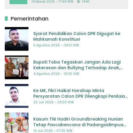
14 Maret 2025 - 17:44 WIB
1440
Pemerintahan
Syarat Pendidikan Calon DPR Digugat ke
Mahkamah Konstitusi
5 Agustus 2026 - 08:51 WIB
Bupati Toba Tegaskan Jangan Ada Lagi
Kekerasan dan Bullying Terhadap Anak,
Dorong Kolaborasi Seluruh Pihak
4 Agustus 2026 - 19:06 WIB
Ke MK, Fikri Haikal Harahap Minta
Persyaratan Calon DPR Dilengkapi Penilaian
Kompetensi
23 Juli 2026 - 09:03 WIB
Kasum TNI Hadiri Groundbreaking Hunian
Tetap Pascabencana di Padangsidimpuan,
Harapan Baru bagi Penyintas
14 Juli 2026 - 07:25 WIB