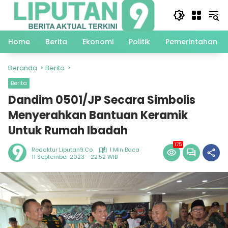
Langsung
ke
konten
Home
Berita
Ekonomi
Politik
Pemerintahan
Beranda
Berita
Berita
Dandim 0501/JP Secara Simbolis
Menyerahkan Bantuan Keramik
Untuk Rumah Ibadah
175
Redaktur Liputan9.co
1 Min Baca
11 September 2023 - 22:52 WIB