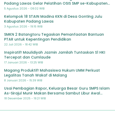
Padang Lawas Gelar Pelatihan OSIS SMP se-Kabupaten
Padang Lawas
5 Agustus 2026 - 08:02 WIB
Kelompok 18 STAIN Madina KKN di Desa Gonting Julu
Kabupaten Padang Lawas
3 Agustus 2026 - 19:15 WIB
SMKN 2 Batangtoru Tegaskan Pemanfaatan Bantuan
PTAR untuk Kepentingan Pendidikan
22 Juli 2026 - 18:42 WIB
Inspiratif! Maulidiyah Jazmin Jamilah Tuntaskan S1 HKI
Tercepat dan Cumlaude
17 Januari 2026 - 13:25 WIB
Magang Produktif! Mahasiswa Hukum UMM Perkuat
Legalitas Tanah Wakaf di Malang
8 Januari 2026 - 15:39 WIB
Usai Pembagian Rapor, Keluarga Besar Guru SMPS Islam
As-Sirajul Munir Makan Bersama Sambut Libur Awal
Semester
18 Desember 2025 - 19:21 WIB