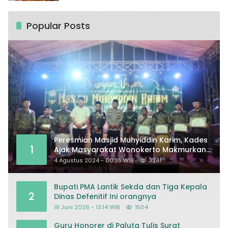
Popular Posts
Peresmian Masjid Muhyiddin Karim, Kades
1
Ajak Masyarakat Wonokerto Makmurkan
Masjid
4 Agustus 2024 - 00:35 WIB
3241
Bupati PMA Lantik Sekda dan Tiga Kepala
2
Dinas Defenitif Ini orangnya
18 Juni 2026 - 13:14 WIB
1504
Guru Honorer di Paluta Tulis Surat