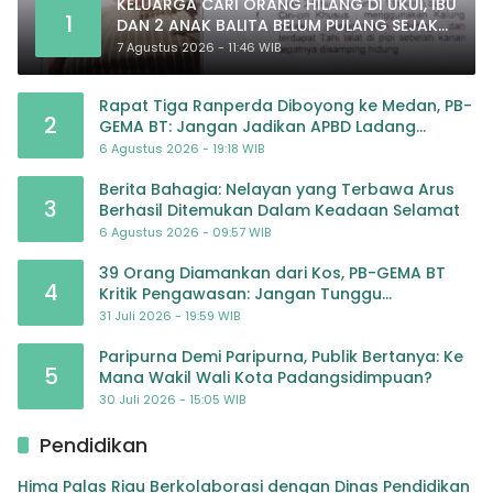
KELUARGA CARI ORANG HILANG DI UKUI, IBU
1
DAN 2 ANAK BALITA BELUM PULANG SEJAK
20 JULI 2026
7 Agustus 2026 - 11:46 WIB
Rapat Tiga Ranperda Diboyong ke Medan, PB-
2
GEMA BT: Jangan Jadikan APBD Ladang
Pembiayaan yang Tak Perlu
6 Agustus 2026 - 19:18 WIB
Berita Bahagia: Nelayan yang Terbawa Arus
3
Berhasil Ditemukan Dalam Keadaan Selamat
6 Agustus 2026 - 09:57 WIB
39 Orang Diamankan dari Kos, PB-GEMA BT
4
Kritik Pengawasan: Jangan Tunggu
Masyarakat Bergerak Baru Negara Bertindak
31 Juli 2026 - 19:59 WIB
Paripurna Demi Paripurna, Publik Bertanya: Ke
5
Mana Wakil Wali Kota Padangsidimpuan?
30 Juli 2026 - 15:05 WIB
Pendidikan
Hima Palas Riau Berkolaborasi dengan Dinas Pendidikan