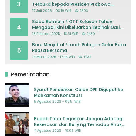
3
Terbuka kepada Presiden Prabowo,
Mohon Keadilan atas Dugaan
17 Juli 2026 - 08:19 WIB
1503
Kriminalisasi
Siapa Bermain ? GTT Belasan Tahun
4
Mengabdi, Kini Dikeluarkan Sepihak Dari
Dapodik
18 Februari 2025 - 18:31 WIB
1480
Baru Menjabat ! Lurah Polagan Gelar Buka
5
Puasa Bersama
14 Maret 2025 - 17:44 WIB
1439
Pemerintahan
Syarat Pendidikan Calon DPR Digugat ke
Mahkamah Konstitusi
5 Agustus 2026 - 08:51 WIB
Bupati Toba Tegaskan Jangan Ada Lagi
Kekerasan dan Bullying Terhadap Anak,
Dorong Kolaborasi Seluruh Pihak
4 Agustus 2026 - 19:06 WIB