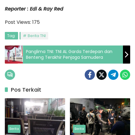
Reporter : Edi & Ray Red
Post Views:
175
Tag:
Berita TNI
Panglima TNI: TNI AL Garda Terdepan dan
Benteng Terakhir Penjaga Samudera
Pos Terkait
Berita
Berita