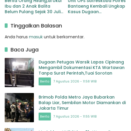
Berita Orang Hilang,di Ukul
Unit OPS Satreskoba Polres
Ibu dan 2 Anak Balita
Bantaeng Kembali Ungkap
Belum Pulang Sejak 30 Juli
Kasus Dugaan
2026
Penyalahgunaan
Peredaran Narkotika Jenis
Tinggalkan Balasan
Sabu
Anda harus
masuk
untuk berkomentar.
Baca Juga
Dugaan Petugas Warsik Lapas Cipinang
Mengambil Dokumentasi KTA Wartawan
Tanpa Surat Perintah,Tuai Sorotan
Berita
7 Agustus 2026 - 11:58 WIB
Brimob Polda Metro Jaya Bubarkan
Balap Liar, Sembilan Motor Diamankan di
Jakarta Timur
Berita
7 Agustus 2026 - 11:55 WIB