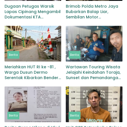
Dugaan Petugas Warsik
Brimob Polda Metro Jaya
Lapas Cipinang Mengambil
Bubarkan Balap Liar,
Dokumentasi KTA
Sembilan Motor
Wartawan Tanpa Surat
Diamankan di Jakarta
Perintah,Tuai Sorotan
Timur
Berita
Berita
Meriahkan HUT RI ke -81 ,
Wartawan Touring Wisata
Warga Dusun Dermo
Jelajahi Keindahan Toraja,
Serentak Kibarkan Bendera
Sunset dan Pemandangan
Merah Putih
Memukau jadi Kesan Tak
Terlupakan
Berita
Berita