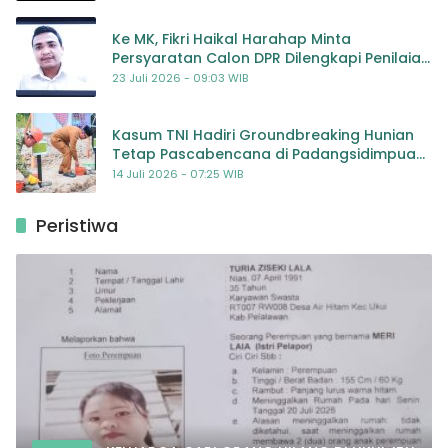
Ke MK, Fikri Haikal Harahap Minta
Persyaratan Calon DPR Dilengkapi Penilaian
Kompetensi
23 Juli 2026 - 09:03 WIB
Kasum TNI Hadiri Groundbreaking Hunian
Tetap Pascabencana di Padangsidimpuan,
Harapan Baru bagi Penyintas
14 Juli 2026 - 07:25 WIB
Peristiwa