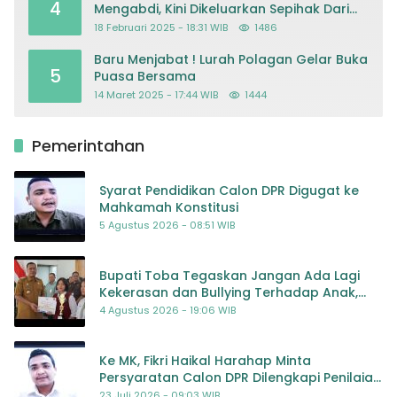
4
Mengabdi, Kini Dikeluarkan Sepihak Dari
Dapodik
18 Februari 2025 - 18:31 WIB
1486
Baru Menjabat ! Lurah Polagan Gelar Buka
5
Puasa Bersama
14 Maret 2025 - 17:44 WIB
1444
Pemerintahan
Syarat Pendidikan Calon DPR Digugat ke
Mahkamah Konstitusi
5 Agustus 2026 - 08:51 WIB
Bupati Toba Tegaskan Jangan Ada Lagi
Kekerasan dan Bullying Terhadap Anak,
Dorong Kolaborasi Seluruh Pihak
4 Agustus 2026 - 19:06 WIB
Ke MK, Fikri Haikal Harahap Minta
Persyaratan Calon DPR Dilengkapi Penilaian
Kompetensi
23 Juli 2026 - 09:03 WIB