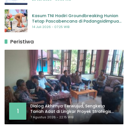
Kasum TNI Hadiri Groundbreaking Hunian
Tetap Pascabencana di Padangsidimpuan,
Harapan Baru bagi Penyintas
14 Juli 2026 - 07:25 WIB
Peristiwa
Dialog Akhirnya Terwujud, Sengketa
1
Tanah Adat di Lingkar Proyek Strategis
Nasional Memasuki Babak Baru
7 Agustus 2026 - 22:15 WIB