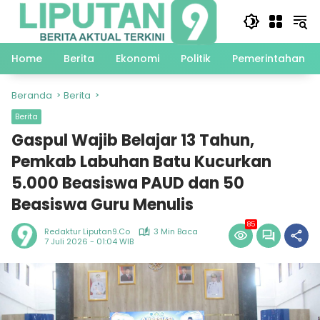
Langsung
ke
konten
Home
Berita
Ekonomi
Politik
Pemerintahan
Beranda
Berita
Berita
Gaspul Wajib Belajar 13 Tahun,
Pemkab Labuhan Batu Kucurkan
5.000 Beasiswa PAUD dan 50
Beasiswa Guru Menulis
85
Redaktur Liputan9.co
3 Min Baca
7 Juli 2026 - 01:04 WIB