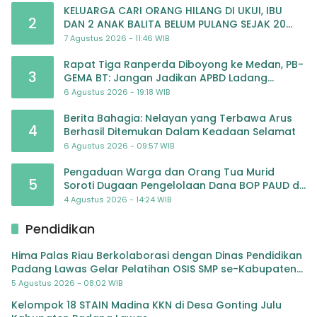
KELUARGA CARI ORANG HILANG DI UKUI, IBU
2
DAN 2 ANAK BALITA BELUM PULANG SEJAK 20
JULI 2026
7 Agustus 2026 - 11:46 WIB
Rapat Tiga Ranperda Diboyong ke Medan, PB-
3
GEMA BT: Jangan Jadikan APBD Ladang
Pembiayaan yang Tak Perlu
6 Agustus 2026 - 19:18 WIB
Berita Bahagia: Nelayan yang Terbawa Arus
4
Berhasil Ditemukan Dalam Keadaan Selamat
6 Agustus 2026 - 09:57 WIB
Pengaduan Warga dan Orang Tua Murid
5
Soroti Dugaan Pengelolaan Dana BOP PAUD di
TK Al-Ikhlas Tapanuli Selatan
4 Agustus 2026 - 14:24 WIB
Pendidikan
Hima Palas Riau Berkolaborasi dengan Dinas Pendidikan
Padang Lawas Gelar Pelatihan OSIS SMP se-Kabupaten
Padang Lawas
5 Agustus 2026 - 08:02 WIB
Kelompok 18 STAIN Madina KKN di Desa Gonting Julu