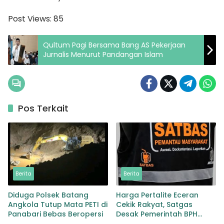
Post Views:
85
Qultum Pagi Bersama Bang AS Pekerjaan
Jurnalis Menurut Pandangan Islam
Pos Terkait
Berita
Berita
Diduga Polsek Batang
Harga Pertalite Eceran
Angkola Tutup Mata PETI di
Cekik Rakyat, Satgas
Panabari Bebas Beropersi
Desak Pemerintah BPH
Migas Turun Tangan