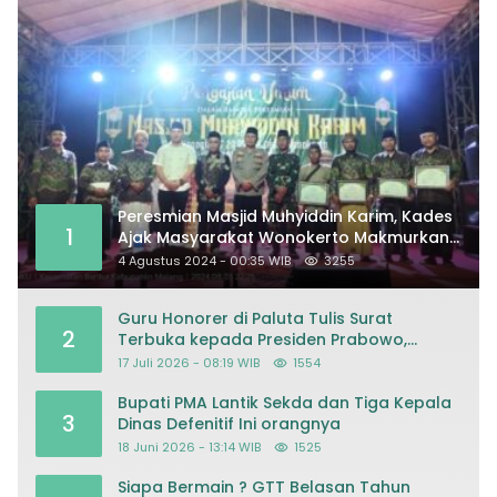
Peresmian Masjid Muhyiddin Karim, Kades
1
Ajak Masyarakat Wonokerto Makmurkan
Masjid
4 Agustus 2024 - 00:35 WIB
3255
Guru Honorer di Paluta Tulis Surat
2
Terbuka kepada Presiden Prabowo,
Mohon Keadilan atas Dugaan
17 Juli 2026 - 08:19 WIB
1554
Kriminalisasi
Bupati PMA Lantik Sekda dan Tiga Kepala
3
Dinas Defenitif Ini orangnya
18 Juni 2026 - 13:14 WIB
1525
Siapa Bermain ? GTT Belasan Tahun