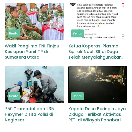
Berita
Berita
Wakil Panglima TNI Tinjau
Ketua Koperasi Plasma
Kesiapan Yonif TP di
Sipirok Nauli SR di Duga
Sumatera Utara
Telah Menyalahgunakan
Wewenangnya
Berita
Berita
750 Tramadol dan 1.35
Kepala Desa Beringin Jaya
Hexymer Disita Polisi di
Diduga Terlibat Aktivitas
Neglasari
PETI di Wilayah Panabari