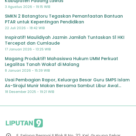
Kabupaten Padang Lawas
3 Agustus 2026 - 19:15 WIB
SMKN 2 Batangtoru Tegaskan Pemanfaatan Bantuan
PTAR untuk Kepentingan Pendidikan
22 Juli 2026 - 18:42 WIB
Inspiratif! Maulidiyah Jazmin Jamilah Tuntaskan S1 HKI
Tercepat dan Cumlaude
17 Januari 2026 - 13:25 WIB
Magang Produktif! Mahasiswa Hukum UMM Perkuat
Legalitas Tanah Wakaf di Malang
8 Januari 2026 - 15:39 WIB
Usai Pembagian Rapor, Keluarga Besar Guru SMPS Islam
As-Sirajul Munir Makan Bersama Sambut Libur Awal
Semester
18 Desember 2025 - 19:21 WIB
Jl. Selong Permai II Blok B No. 32, Kel. Gunung Sekar,