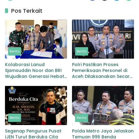
Pos Terkait
Berita
Berita
Kolaborasi Lanud
Polri Pastikan Proses
Sjamsuddin Noor dan BRI
Pemeriksaan Personel di
Wujudkan Generasi Hebat
Aceh Dilaksanakan Secara
Renovasi TK Angkasa 3
Profesional dan
Hadirkan Harapan bagi
Transparan
masa depan Bangsa
Berita
Berita
Segenap Pengurus Pusat
Polda Metro Jaya Jelaskan
IJEN Turut Berduka Cita
Temuan 996 Benda