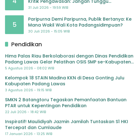
4
Kritik Pengawasan: Jangan Tunggu
Masyarakat Bergerak Baru Negara Bertindak
31 Juli 2026 - 19:59 WIB
Paripurna Demi Paripurna, Publik Bertanya: Ke
5
Mana Wakil Wali Kota Padangsidimpuan?
30 Juli 2026 - 15:05 WIB
Pendidikan
Hima Palas Riau Berkolaborasi dengan Dinas Pendidikan
Padang Lawas Gelar Pelatihan OSIS SMP se-Kabupaten
Padang Lawas
5 Agustus 2026 - 08:02 WIB
Kelompok 18 STAIN Madina KKN di Desa Gonting Julu
Kabupaten Padang Lawas
3 Agustus 2026 - 19:15 WIB
SMKN 2 Batangtoru Tegaskan Pemanfaatan Bantuan
PTAR untuk Kepentingan Pendidikan
22 Juli 2026 - 18:42 WIB
Inspiratif! Maulidiyah Jazmin Jamilah Tuntaskan S1 HKI
Tercepat dan Cumlaude
17 Januari 2026 - 13:25 WIB