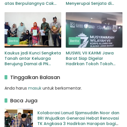
atas Berpulangnya Cak
Menyerupai Senjata di
Soleh
Yayasan Jaksel
Berita
Berita
Kaukus jadi Kunci Sengketa
MUSWIL VII KAHMI Jawa
Tanah antar Keluarga
Barat Siap Digelar
Berujung Damai di PN
Hadirkan Tokoh Tokoh
Maros
Alumni HMI untuk
Menentukan Arah
Tinggalkan Balasan
Organisasi
Anda harus
masuk
untuk berkomentar.
Baca Juga
Kolaborasi Lanud Sjamsuddin Noor dan
BRI Wujudkan Generasi Hebat Renovasi
TK Angkasa 3 Hadirkan Harapan bagi