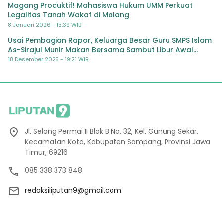
Magang Produktif! Mahasiswa Hukum UMM Perkuat
Legalitas Tanah Wakaf di Malang
8 Januari 2026 - 15:39 WIB
Usai Pembagian Rapor, Keluarga Besar Guru SMPS Islam
As-Sirajul Munir Makan Bersama Sambut Libur Awal
Semester
18 Desember 2025 - 19:21 WIB
Jl. Selong Permai II Blok B No. 32, Kel. Gunung Sekar,
Kecamatan Kota, Kabupaten Sampang, Provinsi Jawa
Timur, 69216
085 338 373 848
redaksiliputan9@gmail.com