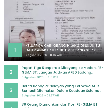
KELUARGA CARI ORANG HILANG DI UKUI, IBU
1
DAN 2 ANAK BALITA BELUM PULANG SEJAK
20 JULI 2026
7 Agustus 2026 - 11:46 WIB
Rapat Tiga Ranperda Diboyong ke Medan, PB-
2
GEMA BT: Jangan Jadikan APBD Ladang
Pembiayaan yang Tak Perlu
6 Agustus 2026 - 19:18 WIB
Berita Bahagia: Nelayan yang Terbawa Arus
3
Berhasil Ditemukan Dalam Keadaan Selamat
6 Agustus 2026 - 09:57 WIB
39 Orang Diamankan dari Kos, PB-GEMA BT