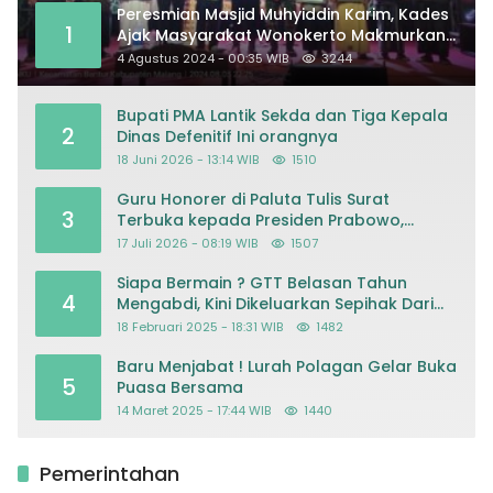
Peresmian Masjid Muhyiddin Karim, Kades
1
Ajak Masyarakat Wonokerto Makmurkan
Masjid
4 Agustus 2024 - 00:35 WIB
3244
Bupati PMA Lantik Sekda dan Tiga Kepala
2
Dinas Defenitif Ini orangnya
18 Juni 2026 - 13:14 WIB
1510
Guru Honorer di Paluta Tulis Surat
3
Terbuka kepada Presiden Prabowo,
Mohon Keadilan atas Dugaan
17 Juli 2026 - 08:19 WIB
1507
Kriminalisasi
Siapa Bermain ? GTT Belasan Tahun
4
Mengabdi, Kini Dikeluarkan Sepihak Dari
Dapodik
18 Februari 2025 - 18:31 WIB
1482
Baru Menjabat ! Lurah Polagan Gelar Buka
5
Puasa Bersama
14 Maret 2025 - 17:44 WIB
1440
Pemerintahan