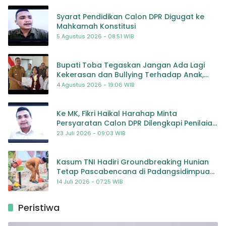
Syarat Pendidikan Calon DPR Digugat ke
Mahkamah Konstitusi
5 Agustus 2026 - 08:51 WIB
Bupati Toba Tegaskan Jangan Ada Lagi
Kekerasan dan Bullying Terhadap Anak,
Dorong Kolaborasi Seluruh Pihak
4 Agustus 2026 - 19:06 WIB
Ke MK, Fikri Haikal Harahap Minta
Persyaratan Calon DPR Dilengkapi Penilaian
Kompetensi
23 Juli 2026 - 09:03 WIB
Kasum TNI Hadiri Groundbreaking Hunian
Tetap Pascabencana di Padangsidimpuan,
Harapan Baru bagi Penyintas
14 Juli 2026 - 07:25 WIB
Peristiwa