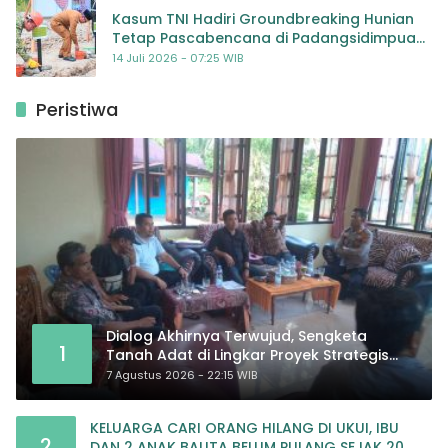
Kasum TNI Hadiri Groundbreaking Hunian
Tetap Pascabencana di Padangsidimpuan,
Harapan Baru bagi Penyintas
14 Juli 2026 - 07:25 WIB
Peristiwa
Dialog Akhirnya Terwujud, Sengketa
1
Tanah Adat di Lingkar Proyek Strategis
Nasional Memasuki Babak Baru
7 Agustus 2026 - 22:15 WIB
KELUARGA CARI ORANG HILANG DI UKUI, IBU
2
DAN 2 ANAK BALITA BELUM PULANG SEJAK 20