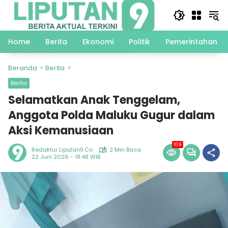
Langsung
ke
konten
Home
Berita
Ekonomi
Politik
Pemerintahan
Beranda
Berita
Berita
Selamatkan Anak Tenggelam,
Anggota Polda Maluku Gugur dalam
Aksi Kemanusiaan
109
Redaktur Liputan9.co
2 Min Baca
22 Juni 2026 - 18:48 WIB