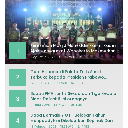
Peresmian Masjid Muhyiddin Karim, Kades
1
Ajak Masyarakat Wonokerto Makmurkan
Masjid
4 Agustus 2024 - 00:35 WIB
3250
Guru Honorer di Paluta Tulis Surat
2
Terbuka kepada Presiden Prabowo,
Mohon Keadilan atas Dugaan
17 Juli 2026 - 08:19 WIB
1536
Kriminalisasi
Bupati PMA Lantik Sekda dan Tiga Kepala
3
Dinas Defenitif Ini orangnya
18 Juni 2026 - 13:14 WIB
1516
Siapa Bermain ? GTT Belasan Tahun
4
Mengabdi, Kini Dikeluarkan Sepihak Dari
Dapodik
18 Februari 2025 - 18:31 WIB
1483