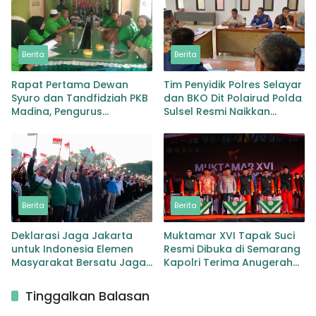
Berita
Berita
Rapat Pertama Dewan
Tim Penyidik Polres Selayar
Syuro dan Tandfidziah PKB
dan BKO Dit Polairud Polda
Madina, Pengurus
Sulsel Resmi Naikkan
Kecamatan kita selama ini
Status KLM Nurul Salsa ke
adalah Tokoh
Tahap Penyidikan
Berita
Berita
Deklarasi Jaga Jakarta
Muktamar XVI Tapak Suci
untuk Indonesia Elemen
Resmi Dibuka di Semarang
Masyarakat Bersatu Jaga
Kapolri Terima Anugerah
Keamanan dan Persatuan
Anggota Kehormatan
Tinggalkan Balasan