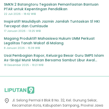
SMKN 2 Batangtoru Tegaskan Pemanfaatan Bantuan
PTAR untuk Kepentingan Pendidikan
22 Juli 2026 - 18:42 WIB
Inspiratif! Maulidiyah Jazmin Jamilah Tuntaskan S1 HKI
Tercepat dan Cumlaude
17 Januari 2026 - 13:25 WIB
Magang Produktif! Mahasiswa Hukum UMM Perkuat
Legalitas Tanah Wakaf di Malang
8 Januari 2026 - 15:39 WIB
Usai Pembagian Rapor, Keluarga Besar Guru SMPS Islam
As-Sirajul Munir Makan Bersama Sambut Libur Awal
Semester
18 Desember 2025 - 19:21 WIB
Jl. Selong Permai II Blok B No. 32, Kel. Gunung Sekar,
Kecamatan Kota, Kabupaten Sampang, Provinsi Jawa