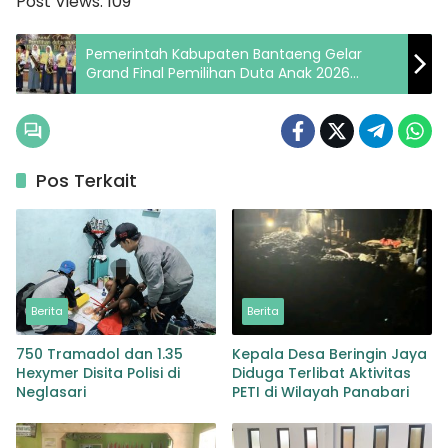
Post Views:
109
Pemerintah Kabupaten Bantaeng Gelar
Grand Final Pemilihan Duta Anak 2026
Tegaskan Komitmen Wujudkan KLA
Pos Terkait
Berita
Berita
750 Tramadol dan 1.35
Kepala Desa Beringin Jaya
Hexymer Disita Polisi di
Diduga Terlibat Aktivitas
Neglasari
PETI di Wilayah Panabari