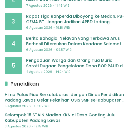
JULI 2026
7 Agustus 2026 - 11:46 WIB
Rapat Tiga Ranperda Diboyong ke Medan, PB-
3
GEMA BT: Jangan Jadikan APBD Ladang
Pembiayaan yang Tak Perlu
6 Agustus 2026 - 19:18 WIB
Berita Bahagia: Nelayan yang Terbawa Arus
4
Berhasil Ditemukan Dalam Keadaan Selamat
6 Agustus 2026 - 09:57 WIB
Pengaduan Warga dan Orang Tua Murid
5
Soroti Dugaan Pengelolaan Dana BOP PAUD di
TK Al-Ikhlas Tapanuli Selatan
4 Agustus 2026 - 14:24 WIB
Pendidikan
Hima Palas Riau Berkolaborasi dengan Dinas Pendidikan
Padang Lawas Gelar Pelatihan OSIS SMP se-Kabupaten
Padang Lawas
5 Agustus 2026 - 08:02 WIB
Kelompok 18 STAIN Madina KKN di Desa Gonting Julu
Kabupaten Padang Lawas
3 Agustus 2026 - 19:15 WIB