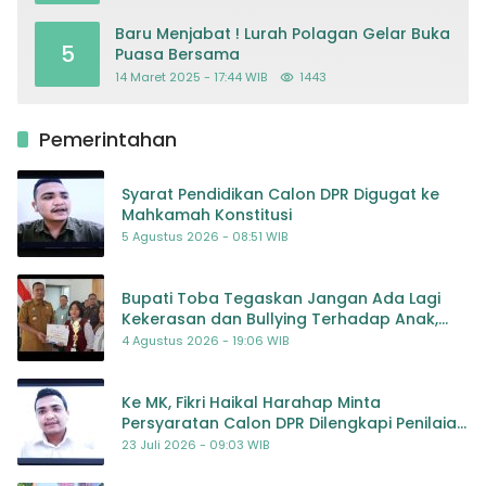
Baru Menjabat ! Lurah Polagan Gelar Buka
5
Puasa Bersama
14 Maret 2025 - 17:44 WIB
1443
Pemerintahan
Syarat Pendidikan Calon DPR Digugat ke
Mahkamah Konstitusi
5 Agustus 2026 - 08:51 WIB
Bupati Toba Tegaskan Jangan Ada Lagi
Kekerasan dan Bullying Terhadap Anak,
Dorong Kolaborasi Seluruh Pihak
4 Agustus 2026 - 19:06 WIB
Ke MK, Fikri Haikal Harahap Minta
Persyaratan Calon DPR Dilengkapi Penilaian
Kompetensi
23 Juli 2026 - 09:03 WIB