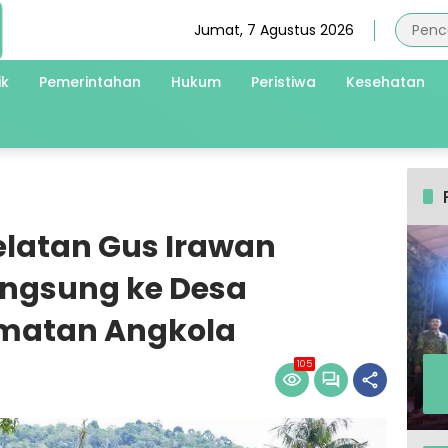
Jumat, 7 Agustus 2026
ik
Pemerintahan
Hukum
Peristiwa
Kesehatan
elatan Gus Irawan
angsung ke Desa
matan Angkola
105