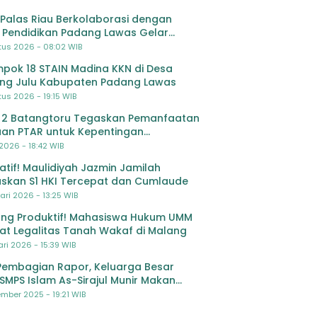
Palas Riau Berkolaborasi dengan
 Pendidikan Padang Lawas Gelar
ihan OSIS SMP se-Kabupaten Padang
tus 2026 - 08:02 WIB
s
pok 18 STAIN Madina KKN di Desa
ing Julu Kabupaten Padang Lawas
us 2026 - 19:15 WIB
 2 Batangtoru Tegaskan Pemanfaatan
an PTAR untuk Kepentingan
dikan
 2026 - 18:42 WIB
ratif! Maulidiyah Jazmin Jamilah
skan S1 HKI Tercepat dan Cumlaude
ari 2026 - 13:25 WIB
ng Produktif! Mahasiswa Hukum UMM
at Legalitas Tanah Wakaf di Malang
ri 2026 - 15:39 WIB
Pembagian Rapor, Keluarga Besar
SMPS Islam As-Sirajul Munir Makan
ma Sambut Libur Awal Semester
mber 2025 - 19:21 WIB