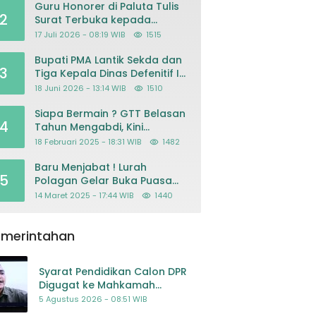
Guru Honorer di Paluta Tulis
2
Surat Terbuka kepada
Presiden Prabowo, Mohon
17 Juli 2026 - 08:19 WIB
1515
Keadilan atas Dugaan
Kriminalisasi
Bupati PMA Lantik Sekda dan
3
Tiga Kepala Dinas Defenitif Ini
orangnya
18 Juni 2026 - 13:14 WIB
1510
Siapa Bermain ? GTT Belasan
4
Tahun Mengabdi, Kini
Dikeluarkan Sepihak Dari
18 Februari 2025 - 18:31 WIB
1482
Dapodik
Baru Menjabat ! Lurah
5
Polagan Gelar Buka Puasa
Bersama
14 Maret 2025 - 17:44 WIB
1440
emerintahan
Syarat Pendidikan Calon DPR
Digugat ke Mahkamah
Konstitusi
5 Agustus 2026 - 08:51 WIB