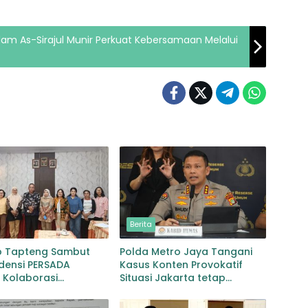
slam As-Sirajul Munir Perkuat Kebersamaan Melalui
Berita
 Tapteng Sambut
Polda Metro Jaya Tangani
densi PERSADA
Kasus Konten Provokatif
 Kolaborasi
Situasi Jakarta tetap
han Pascabencana
Kondusif
bgaruutamaan Inklusi