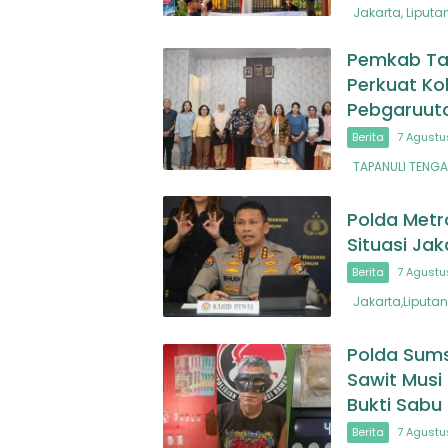
Jakarta, Liputa
Pemkab Ta
Perkuat Ko
Pebgaruuta
Berita
7 Agustu
TAPANULI TENGAH
Polda Metr
Situasi Jak
Berita
7 Agustu
Jakarta,Liputan
Polda Sums
Sawit Musi
Bukti Sab
Berita
7 Agustu