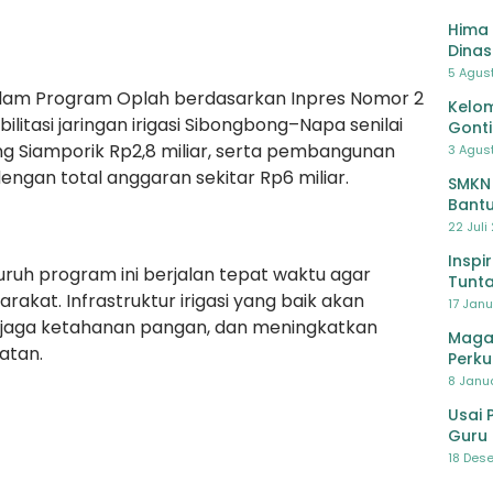
Hima 
Dinas
Pelat
5 Agus
Lawa
dalam Program Oplah berdasarkan Inpres Nomor 2
Kelom
litasi jaringan irigasi Sibongbong–Napa senilai
Gont
atong Siamporik Rp2,8 miliar, serta pembangunan
3 Agust
dengan total anggaran sekitar Rp6 miliar.
SMKN
Bantu
Pendi
22 Juli
Inspi
uh program ini berjalan tepat waktu agar
Tunta
kat. Infrastruktur irigasi yang baik akan
17 Janu
jaga ketahanan pangan, dan meningkatkan
Maga
atan.
Perku
8 Janua
Usai 
Guru 
Bersa
18 Dese