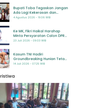
Bupati Toba Tegaskan Jangan
Ada Lagi Kekerasan dan
Bullying Terhadap Anak,
4 Agustus 2026 - 19:06 WIB
Dorong Kolaborasi Seluruh
Pihak
Ke MK, Fikri Haikal Harahap
Minta Persyaratan Calon DPR
Dilengkapi Penilaian
23 Juli 2026 - 09:03 WIB
Kompetensi
Kasum TNI Hadiri
Groundbreaking Hunian Tetap
Pascabencana di
14 Juli 2026 - 07:25 WIB
Padangsidimpuan, Harapan
Baru bagi Penyintas
ristiwa