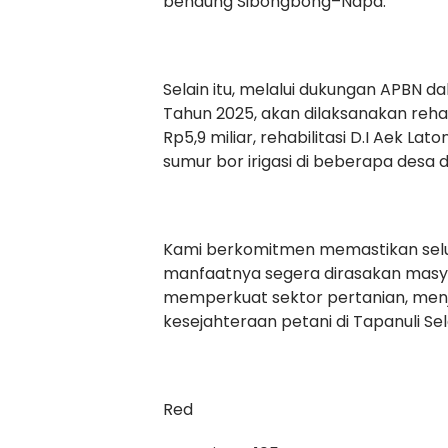
bendung Sibongbong–Napa.
Selain itu, melalui dukungan APBN 
Tahun 2025, akan dilaksanakan rehabi
Rp5,9 miliar, rehabilitasi D.I Aek L
sumur bor irigasi di beberapa desa 
Kami berkomitmen memastikan selur
manfaatnya segera dirasakan masyara
memperkuat sektor pertanian, men
kesejahteraan petani di Tapanuli Sel
Red