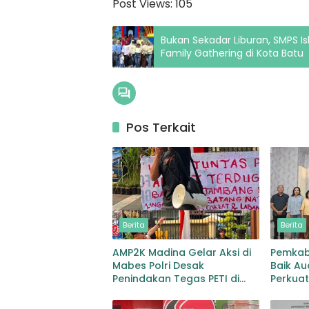
Post Views:
105
Bukan Sekadar Liburan, SMPS I
Family Gathering di Kota Batu
Pos Terkait
Berita
Berita
AMP2K Madina Gelar Aksi di
Pemkab
Mabes Polri Desak
Baik Au
Penindakan Tegas PETI di
Perkuat
Lingga Bayu dan Batang
Pemuli
Natal
dan Pe