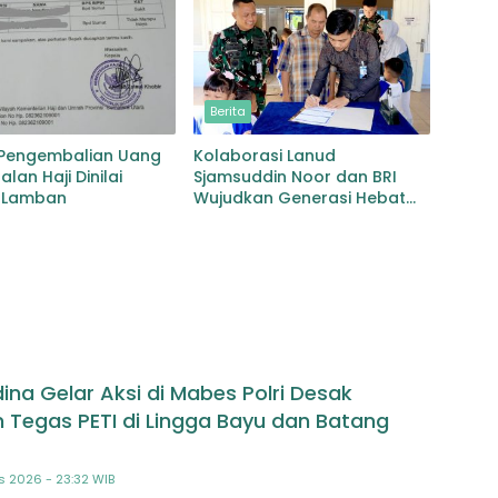
Berita
 Pengembalian Uang
Kolaborasi Lanud
lan Haji Dinilai
Sjamsuddin Noor dan BRI
 Lamban
Wujudkan Generasi Hebat
Renovasi TK Angkasa 3
Hadirkan Harapan bagi
masa depan Bangsa
na Gelar Aksi di Mabes Polri Desak
 Tegas PETI di Lingga Bayu dan Batang
s 2026 - 23:32 WIB