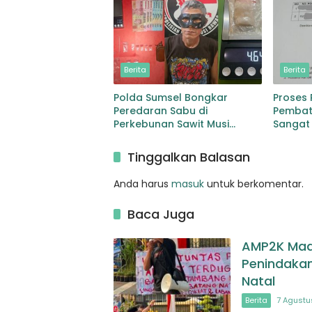
Berita
Berita
Polda Sumsel Bongkar
Proses
Peredaran Sabu di
Pembata
Perkebunan Sawit Musi
Sangat
Rawas Pengedar di Bekuk
dengan Barang Bukti Sabu
Tinggalkan Balasan
dan Timbangan
Anda harus
masuk
untuk berkomentar.
Baca Juga
AMP2K Madi
Penindakan
Natal
Berita
7 Agustu