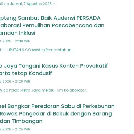
n9.co Jumat, 7 Agustus 2026 –…
pteng Sambut Baik Audensi PERSADA
laborasi Pemulihan Pascabencana dan
maan Inklusi
s 2026 - 22:18 WIB
 — LIPUTAN 9.CO Asisten Pemerintahan…
o Jaya Tangani Kasus Konten Provokatif
arta tetap Kondusif
s 2026 - 21:28 WIB
9.co Polda Metro Jaya melalui Tim Kolaborator…
el Bongkar Peredaran Sabu di Perkebunan
 Rawas Pengedar di Bekuk dengan Barang
u dan Timbangan
s 2026 - 21:25 WIB