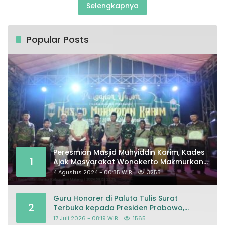
Selengkapnya
Popular Posts
Peresmian Masjid Muhyiddin Karim, Kades
1
Ajak Masyarakat Wonokerto Makmurkan
Masjid
4 Agustus 2024 - 00:35 WIB
3255
Guru Honorer di Paluta Tulis Surat
2
Terbuka kepada Presiden Prabowo,
Mohon Keadilan atas Dugaan
17 Juli 2026 - 08:19 WIB
1565