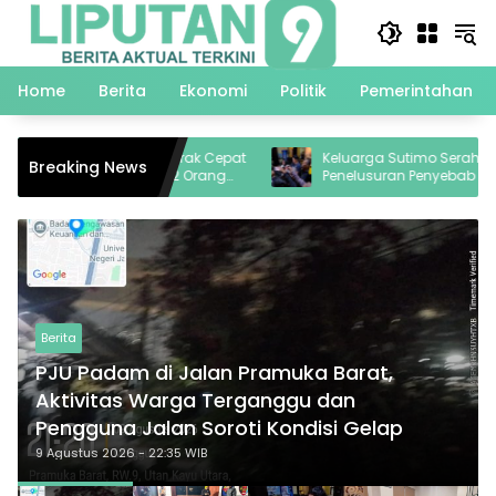
Langsung
ke
konten
Home
Berita
Ekonomi
Politik
Pemerintahan
a Bergerak Cepat
Keluarga Sutimo Serahkan Proses
Breaking News
putat,2 Orang
Penelusuran Penyebab Kematian Kepada
Polisi
Berita
PJU Padam di Jalan Pramuka Barat,
Aktivitas Warga Terganggu dan
Pengguna Jalan Soroti Kondisi Gelap
9 Agustus 2026 - 22:35 WIB