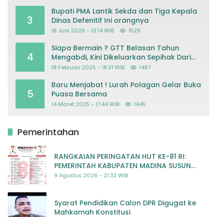
Kriminalisasi
Bupati PMA Lantik Sekda dan Tiga Kepala
3
Dinas Defenitif Ini orangnya
18 Juni 2026 - 13:14 WIB
1529
Siapa Bermain ? GTT Belasan Tahun
4
Mengabdi, Kini Dikeluarkan Sepihak Dari
Dapodik
18 Februari 2025 - 18:31 WIB
1487
Baru Menjabat ! Lurah Polagan Gelar Buka
5
Puasa Bersama
14 Maret 2025 - 17:44 WIB
1445
Pemerintahan
RANGKAIAN PERINGATAN HUT KE-81 RI:
PEMERINTAH KABUPATEN MADINA SUSUN
RENCANA KEGIATAN MERIAH DAN BERMAKNA
9 Agustus 2026 - 21:32 WIB
Syarat Pendidikan Calon DPR Digugat ke
Mahkamah Konstitusi