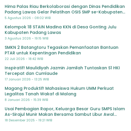
Hima Palas Riau Berkolaborasi dengan Dinas Pendidikan
Padang Lawas Gelar Pelatihan OSIS SMP se-Kabupaten
Padang Lawas
5 Agustus 2026 - 08:02 WIB
Kelompok 18 STAIN Madina KKN di Desa Gonting Julu
Kabupaten Padang Lawas
3 Agustus 2026 - 19:15 WIB
SMKN 2 Batangtoru Tegaskan Pemanfaatan Bantuan
PTAR untuk Kepentingan Pendidikan
22 Juli 2026 - 18:42 WIB
Inspiratif! Maulidiyah Jazmin Jamilah Tuntaskan S1 HKI
Tercepat dan Cumlaude
17 Januari 2026 - 13:25 WIB
Magang Produktif! Mahasiswa Hukum UMM Perkuat
Legalitas Tanah Wakaf di Malang
8 Januari 2026 - 15:39 WIB
Usai Pembagian Rapor, Keluarga Besar Guru SMPS Islam
As-Sirajul Munir Makan Bersama Sambut Libur Awal
Semester
18 Desember 2025 - 19:21 WIB