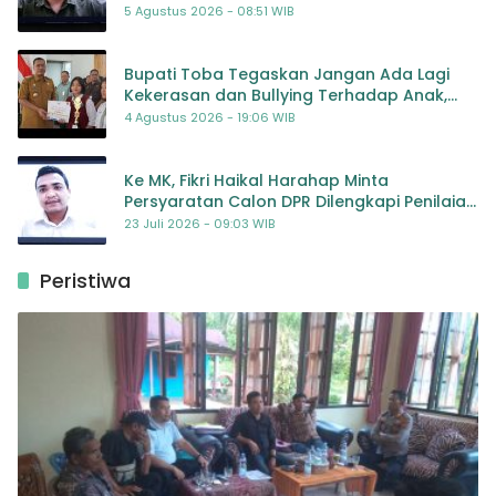
5 Agustus 2026 - 08:51 WIB
Bupati Toba Tegaskan Jangan Ada Lagi
Kekerasan dan Bullying Terhadap Anak,
Dorong Kolaborasi Seluruh Pihak
4 Agustus 2026 - 19:06 WIB
Ke MK, Fikri Haikal Harahap Minta
Persyaratan Calon DPR Dilengkapi Penilaian
Kompetensi
23 Juli 2026 - 09:03 WIB
Peristiwa