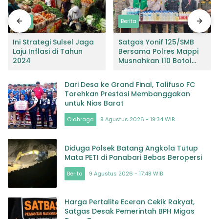
Berita
Berita
Ini Strategi Sulsel Jaga
Satgas Yonif 125/SMB
Laju Inflasi di Tahun
Bersama Polres Mappi
2024
Musnahkan 110 Botol
Miras Jenis Sagero
Dari Desa ke Grand Final, Talifuso FC
Torehkan Prestasi Membanggakan
untuk Nias Barat
Olahraga
9 Agustus 2026 - 19:34 WIB
Diduga Polsek Batang Angkola Tutup
Mata PETI di Panabari Bebas Beropersi
Berita
9 Agustus 2026 - 17:48 WIB
Harga Pertalite Eceran Cekik Rakyat,
Satgas Desak Pemerintah BPH Migas