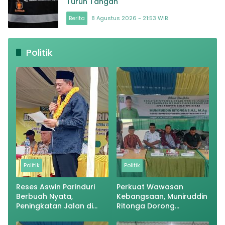
Turun Tangan
Berita
8 Agustus 2026 - 21:53 WIB
Politik
Politik
Politik
Reses Aswin Parinduri
Perkuat Wawasan
Berbuah Nyata,
Kebangsaan, Muniruddin
Peningkatan Jalan di
Ritonga Dorong
Kecamatan Arse Segera
Implementasi Nilai
Dimulai
Pancasila di Tengah