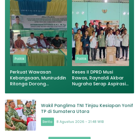
Masyarakat
Politik
Politik
Perkuat Wawasan
Reses II DPRD Musi
Kebangsaan, Muniruddin
Rawas, Raynaldi Akbar
Ritonga Dorong
Nugraha Serap Aspirasi
Implementas
Warga Desa Srimulyo
Wakil Panglima TNI Tinjau Kesiapan Yonif
TP di Sumatera Utara
Berita
8 Agustus 2026 - 21:48 WIB