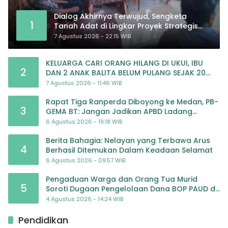
Dialog Akhirnya Terwujud, Sengketa
1
Tanah Adat di Lingkar Proyek Strategis
Nasional Memasuki Babak Baru
7 Agustus 2026 - 22:15 WIB
KELUARGA CARI ORANG HILANG DI UKUI, IBU
2
DAN 2 ANAK BALITA BELUM PULANG SEJAK 20
JULI 2026
7 Agustus 2026 - 11:46 WIB
Rapat Tiga Ranperda Diboyong ke Medan, PB-
3
GEMA BT: Jangan Jadikan APBD Ladang
Pembiayaan yang Tak Perlu
6 Agustus 2026 - 19:18 WIB
Berita Bahagia: Nelayan yang Terbawa Arus
4
Berhasil Ditemukan Dalam Keadaan Selamat
6 Agustus 2026 - 09:57 WIB
Pengaduan Warga dan Orang Tua Murid
5
Soroti Dugaan Pengelolaan Dana BOP PAUD di
TK Al-Ikhlas Tapanuli Selatan
4 Agustus 2026 - 14:24 WIB
Pendidikan