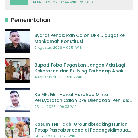
14 Maret 2025 - 17:44 WIB
1436
Pemerintahan
Syarat Pendidikan Calon DPR Digugat ke
Mahkamah Konstitusi
5 Agustus 2026 - 08:51 WIB
Bupati Toba Tegaskan Jangan Ada Lagi
Kekerasan dan Bullying Terhadap Anak,
Dorong Kolaborasi Seluruh Pihak
4 Agustus 2026 - 19:06 WIB
Ke MK, Fikri Haikal Harahap Minta
Persyaratan Calon DPR Dilengkapi Penilaian
Kompetensi
23 Juli 2026 - 09:03 WIB
Kasum TNI Hadiri Groundbreaking Hunian
Tetap Pascabencana di Padangsidimpuan,
Harapan Baru bagi Penyintas
14 Juli 2026 - 07:25 WIB