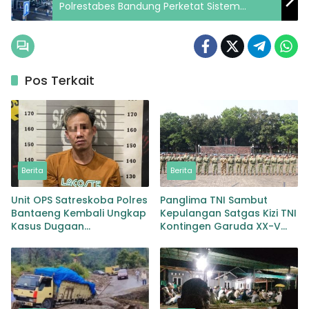
Polrestabes Bandung Perketat Sistem
Pengawasan
Pos Terkait
Berita
Berita
Unit OPS Satreskoba Polres
Panglima TNI Sambut
Bantaeng Kembali Ungkap
Kepulangan Satgas Kizi TNI
Kasus Dugaan
Kontingen Garuda XX-V
Penyalahgunaan
MONUSCO
Peredaran Narkotika Jenis
Sabu