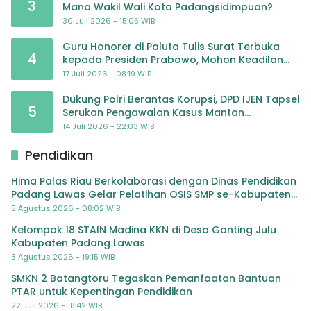
3
Mana Wakil Wali Kota Padangsidimpuan?
30 Juli 2026 - 15:05 WIB
Guru Honorer di Paluta Tulis Surat Terbuka
4
kepada Presiden Prabowo, Mohon Keadilan
atas Dugaan Kriminalisasi
17 Juli 2026 - 08:19 WIB
Dukung Polri Berantas Korupsi, DPD IJEN Tapsel
5
Serukan Pengawalan Kasus Mantan
Jampidsus hingga Tuntas
14 Juli 2026 - 22:03 WIB
Pendidikan
Hima Palas Riau Berkolaborasi dengan Dinas Pendidikan
Padang Lawas Gelar Pelatihan OSIS SMP se-Kabupaten
Padang Lawas
5 Agustus 2026 - 08:02 WIB
Kelompok 18 STAIN Madina KKN di Desa Gonting Julu
Kabupaten Padang Lawas
3 Agustus 2026 - 19:15 WIB
SMKN 2 Batangtoru Tegaskan Pemanfaatan Bantuan
PTAR untuk Kepentingan Pendidikan
22 Juli 2026 - 18:42 WIB