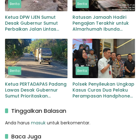
Berita
Berita
Ketua DPW IJEN Sumut
Ratusan Jamaah Hadiri
Desak Gubernur Sumut
Pengajian Terakhir untuk
Perbaikan Jalan Lintas
Almarhumah Ibunda
Provinsi Jembatan Merah
Kepala BKD Padang Lawas
Lingga Bayu
Berita
Berita
Ketua PERTADAPAS Padang
Polsek Penyileukan Ungkap
Lawas Desak Gubernur
Kasus Curas Dua Pelaku
Sumut Prioritaskan
Perampasan Handphone
Pelebaran Jalan Provinsi
Pelajar Ditangkap
Sibuhuan–Gunungtua
Tinggalkan Balasan
Anda harus
masuk
untuk berkomentar.
Baca Juga