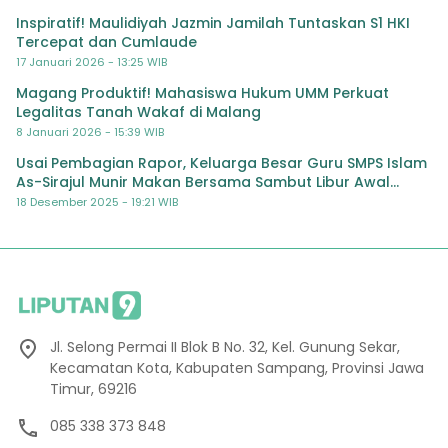
Inspiratif! Maulidiyah Jazmin Jamilah Tuntaskan S1 HKI
Tercepat dan Cumlaude
17 Januari 2026 - 13:25 WIB
Magang Produktif! Mahasiswa Hukum UMM Perkuat
Legalitas Tanah Wakaf di Malang
8 Januari 2026 - 15:39 WIB
Usai Pembagian Rapor, Keluarga Besar Guru SMPS Islam
As-Sirajul Munir Makan Bersama Sambut Libur Awal
Semester
18 Desember 2025 - 19:21 WIB
Jl. Selong Permai II Blok B No. 32, Kel. Gunung Sekar,
Kecamatan Kota, Kabupaten Sampang, Provinsi Jawa
Timur, 69216
085 338 373 848