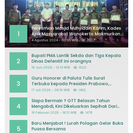
Peresmian Masjid Muhyiddin Karim, Kades
1
Ajak Masyarakat Wonokerto Makmurkan
Masjid
4 Agustus 2024 - 00:35 WIB
3237
Bupati PMA Lantik Sekda dan Tiga Kepala
2
Dinas Defenitif Ini orangnya
18 Juni 2026 - 13:14 WIB
1502
Guru Honorer di Paluta Tulis Surat
3
Terbuka kepada Presiden Prabowo,
Mohon Keadilan atas Dugaan
17 Juli 2026 - 08:19 WIB
1492
Kriminalisasi
Siapa Bermain ? GTT Belasan Tahun
4
Mengabdi, Kini Dikeluarkan Sepihak Dari
Dapodik
18 Februari 2025 - 18:31 WIB
1478
Baru Menjabat ! Lurah Polagan Gelar Buka
5
Puasa Bersama