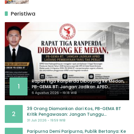
Peristiwa
Rapat Tiga Ranperda Diboyong ke Medan,
1
PB-GEMA BT: Jangan Jadikan APBD
Ladang Pembiayaan yang Tak Perlu
6 Agustus 2026 - 19:18 WIB
39 Orang Diamankan dari Kos, PB-GEMA BT
2
Kritik Pengawasan: Jangan Tunggu
Masyarakat Bergerak Baru Negara Bertindak
31 Juli 2026 - 19:59 WIB
Paripurna Demi Paripurna, Publik Bertanya: Ke