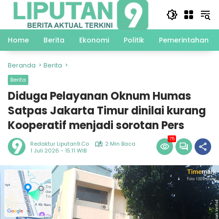
Langsung
ke
konten
Home
Berita
Ekonomi
Politik
Pemerintahan
Beranda
Berita
Berita
Diduga Pelayanan Oknum Humas
Satpas Jakarta Timur dinilai kurang
Kooperatif menjadi sorotan Pers
75
Redaktur Liputan9.co
2 Min Baca
1 Juli 2026 - 15:11 WIB