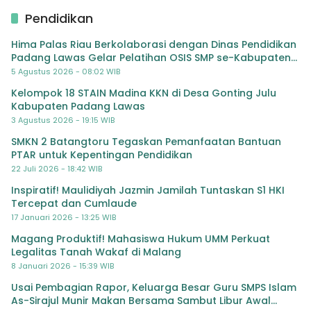
Pendidikan
Hima Palas Riau Berkolaborasi dengan Dinas Pendidikan
Padang Lawas Gelar Pelatihan OSIS SMP se-Kabupaten
Padang Lawas
5 Agustus 2026 - 08:02 WIB
Kelompok 18 STAIN Madina KKN di Desa Gonting Julu
Kabupaten Padang Lawas
3 Agustus 2026 - 19:15 WIB
SMKN 2 Batangtoru Tegaskan Pemanfaatan Bantuan
PTAR untuk Kepentingan Pendidikan
22 Juli 2026 - 18:42 WIB
Inspiratif! Maulidiyah Jazmin Jamilah Tuntaskan S1 HKI
Tercepat dan Cumlaude
17 Januari 2026 - 13:25 WIB
Magang Produktif! Mahasiswa Hukum UMM Perkuat
Legalitas Tanah Wakaf di Malang
8 Januari 2026 - 15:39 WIB
Usai Pembagian Rapor, Keluarga Besar Guru SMPS Islam
As-Sirajul Munir Makan Bersama Sambut Libur Awal