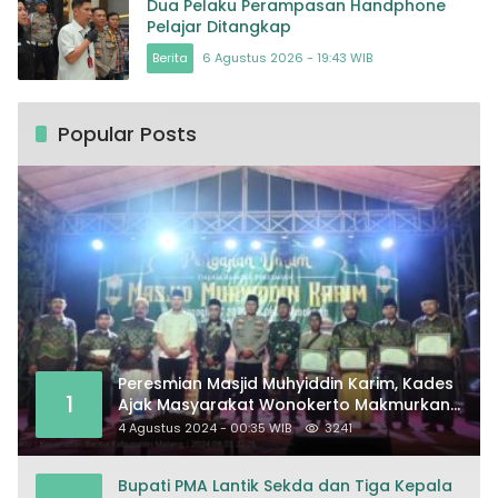
Dua Pelaku Perampasan Handphone
Pelajar Ditangkap
Berita
6 Agustus 2026 - 19:43 WIB
Popular Posts
Peresmian Masjid Muhyiddin Karim, Kades
1
Ajak Masyarakat Wonokerto Makmurkan
Masjid
4 Agustus 2024 - 00:35 WIB
3241
Bupati PMA Lantik Sekda dan Tiga Kepala