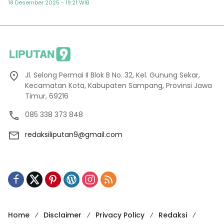
Semester
18 Desember 2025 - 19:21 WIB
Jl. Selong Permai II Blok B No. 32, Kel. Gunung Sekar,
Kecamatan Kota, Kabupaten Sampang, Provinsi Jawa
Timur, 69216
085 338 373 848
redaksiliputan9@gmail.com
Home
Disclaimer
Privacy Policy
Redaksi