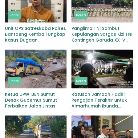
Berita
Berita
Unit OPS Satreskoba Polres
Panglima TNI Sambut
Bantaeng Kembali Ungkap
Kepulangan Satgas Kizi TNI
Kasus Dugaan
Kontingen Garuda XX-V
Penyalahgunaan
MONUSCO
Peredaran Narkotika Jenis
Sabu
Berita
Berita
Ketua DPW IJEN Sumut
Ratusan Jamaah Hadiri
Desak Gubernur Sumut
Pengajian Terakhir untuk
Perbaikan Jalan Lintas
Almarhumah Ibunda
Provinsi Jembatan Merah
Kepala BKD Padang Lawas
Lingga Bayu