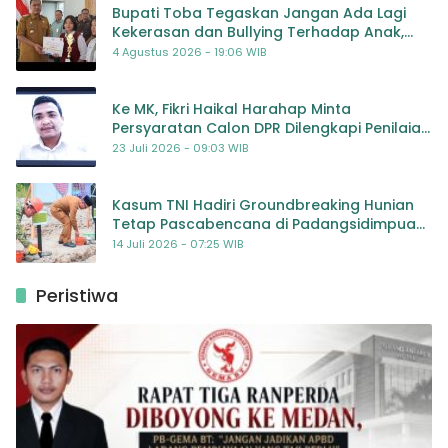
Bupati Toba Tegaskan Jangan Ada Lagi
Kekerasan dan Bullying Terhadap Anak,
Dorong Kolaborasi Seluruh Pihak
4 Agustus 2026 - 19:06 WIB
Ke MK, Fikri Haikal Harahap Minta
Persyaratan Calon DPR Dilengkapi Penilaian
Kompetensi
23 Juli 2026 - 09:03 WIB
Kasum TNI Hadiri Groundbreaking Hunian
Tetap Pascabencana di Padangsidimpuan,
Harapan Baru bagi Penyintas
14 Juli 2026 - 07:25 WIB
Peristiwa