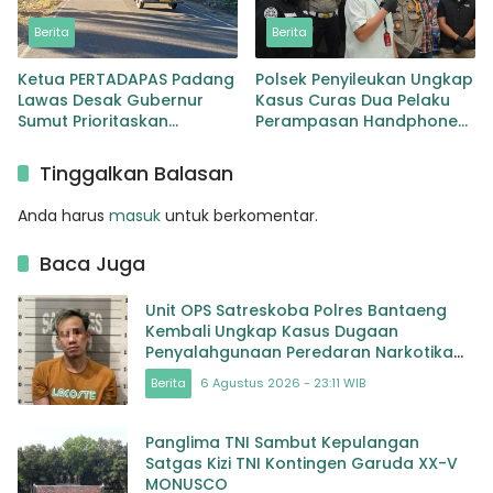
Berita
Berita
Ketua PERTADAPAS Padang
Polsek Penyileukan Ungkap
Lawas Desak Gubernur
Kasus Curas Dua Pelaku
Sumut Prioritaskan
Perampasan Handphone
Pelebaran Jalan Provinsi
Pelajar Ditangkap
Sibuhuan–Gunungtua
Tinggalkan Balasan
Anda harus
masuk
untuk berkomentar.
Baca Juga
Unit OPS Satreskoba Polres Bantaeng
Kembali Ungkap Kasus Dugaan
Penyalahgunaan Peredaran Narkotika
Jenis Sabu
Berita
6 Agustus 2026 - 23:11 WIB
Panglima TNI Sambut Kepulangan
Satgas Kizi TNI Kontingen Garuda XX-V
MONUSCO