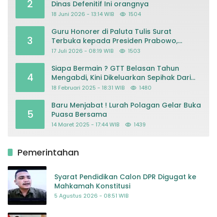
2
Dinas Defenitif Ini orangnya
18 Juni 2026 - 13:14 WIB
1504
Guru Honorer di Paluta Tulis Surat
3
Terbuka kepada Presiden Prabowo,
Mohon Keadilan atas Dugaan
17 Juli 2026 - 08:19 WIB
1503
Kriminalisasi
Siapa Bermain ? GTT Belasan Tahun
4
Mengabdi, Kini Dikeluarkan Sepihak Dari
Dapodik
18 Februari 2025 - 18:31 WIB
1480
Baru Menjabat ! Lurah Polagan Gelar Buka
5
Puasa Bersama
14 Maret 2025 - 17:44 WIB
1439
Pemerintahan
Syarat Pendidikan Calon DPR Digugat ke
Mahkamah Konstitusi
5 Agustus 2026 - 08:51 WIB