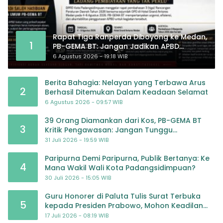
Rapat Tiga Ranperda Diboyong ke Medan,
1
PB-GEMA BT: Jangan Jadikan APBD
Ladang Pembiayaan yang Tak Perlu
6 Agustus 2026 - 19:18 WIB
Berita Bahagia: Nelayan yang Terbawa Arus
2
Berhasil Ditemukan Dalam Keadaan Selamat
6 Agustus 2026 - 09:57 WIB
39 Orang Diamankan dari Kos, PB-GEMA BT
3
Kritik Pengawasan: Jangan Tunggu
Masyarakat Bergerak Baru Negara Bertindak
31 Juli 2026 - 19:59 WIB
Paripurna Demi Paripurna, Publik Bertanya: Ke
4
Mana Wakil Wali Kota Padangsidimpuan?
30 Juli 2026 - 15:05 WIB
Guru Honorer di Paluta Tulis Surat Terbuka
5
kepada Presiden Prabowo, Mohon Keadilan
atas Dugaan Kriminalisasi
17 Juli 2026 - 08:19 WIB