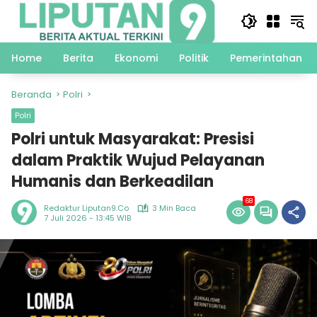
Langsung
ke
konten
Home
Berita
Ekonomi
Politik
Pemerintahan
Beranda
Polri
Polri
Polri untuk Masyarakat: Presisi
dalam Praktik Wujud Pelayanan
Humanis dan Berkeadilan
68
Redaktur Liputan9.co
3 Min Baca
7 Juli 2026 - 13:45 WIB