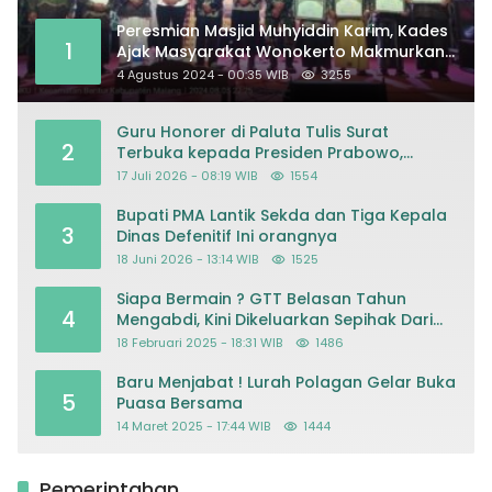
Peresmian Masjid Muhyiddin Karim, Kades
1
Ajak Masyarakat Wonokerto Makmurkan
Masjid
4 Agustus 2024 - 00:35 WIB
3255
Guru Honorer di Paluta Tulis Surat
2
Terbuka kepada Presiden Prabowo,
Mohon Keadilan atas Dugaan
17 Juli 2026 - 08:19 WIB
1554
Kriminalisasi
Bupati PMA Lantik Sekda dan Tiga Kepala
3
Dinas Defenitif Ini orangnya
18 Juni 2026 - 13:14 WIB
1525
Siapa Bermain ? GTT Belasan Tahun
4
Mengabdi, Kini Dikeluarkan Sepihak Dari
Dapodik
18 Februari 2025 - 18:31 WIB
1486
Baru Menjabat ! Lurah Polagan Gelar Buka
5
Puasa Bersama
14 Maret 2025 - 17:44 WIB
1444
Pemerintahan