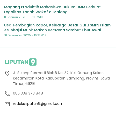
Magang Produktif! Mahasiswa Hukum UMM Perkuat
Legalitas Tanah Wakaf di Malang
8 Januari 2026 - 15:39 WIB
Usai Pembagian Rapor, Keluarga Besar Guru SMPS Islam
As-Sirajul Munir Makan Bersama Sambut Libur Awal
Semester
18 Desember 2025 - 19:21 WIB
Jl. Selong Permai II Blok B No. 32, Kel. Gunung Sekar,
Kecamatan Kota, Kabupaten Sampang, Provinsi Jawa
Timur, 69216
085 338 373 848
redaksiliputan9@gmail.com