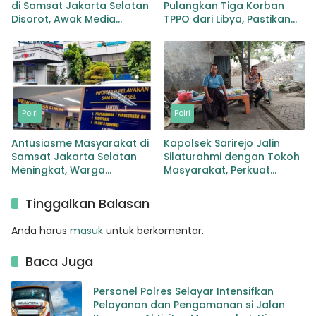
di Samsat Jakarta Selatan
Pulangkan Tiga Korban
Disorot, Awak Media
TPPO dari Libya, Pastikan
Dorong Klarifikasi dan
Perlindungan dan
Evaluasi
Pemulihan Korban
Polri
Polri
Antusiasme Masyarakat di
Kapolsek Sarirejo Jalin
Samsat Jakarta Selatan
Silaturahmi dengan Tokoh
Meningkat, Warga
Masyarakat, Perkuat
Manfaatkan Layanan Pajak
Sinergi Jaga Kamtibmas
Kendaraan
Tinggalkan Balasan
Anda harus
masuk
untuk berkomentar.
Baca Juga
Personel Polres Selayar Intensifkan
Pelayanan dan Pengamanan si Jalan