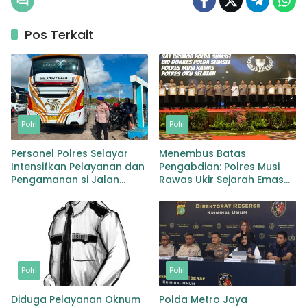
Pos Terkait
Polri
Polri
Personel Polres Selayar
Menembus Batas
Intensifkan Pelayanan dan
Pengabdian: Polres Musi
Pengamanan si Jalan
Rawas Ukir Sejarah Emas
Kawasan Aktivitas
Raih Predikat WBK di
Masyarakat, Hingga
Bawah Kepemimpinan
Pelabuhan
AKBP Agung Adhitya
Prananta
Polri
Polri
Diduga Pelayanan Oknum
Polda Metro Jaya