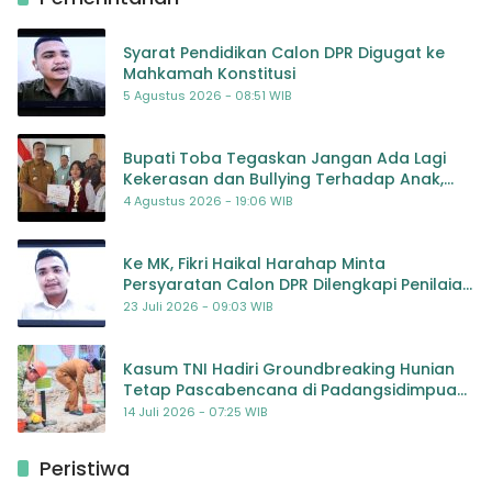
Syarat Pendidikan Calon DPR Digugat ke
Mahkamah Konstitusi
5 Agustus 2026 - 08:51 WIB
Bupati Toba Tegaskan Jangan Ada Lagi
Kekerasan dan Bullying Terhadap Anak,
Dorong Kolaborasi Seluruh Pihak
4 Agustus 2026 - 19:06 WIB
Ke MK, Fikri Haikal Harahap Minta
Persyaratan Calon DPR Dilengkapi Penilaian
Kompetensi
23 Juli 2026 - 09:03 WIB
Kasum TNI Hadiri Groundbreaking Hunian
Tetap Pascabencana di Padangsidimpuan,
Harapan Baru bagi Penyintas
14 Juli 2026 - 07:25 WIB
Peristiwa