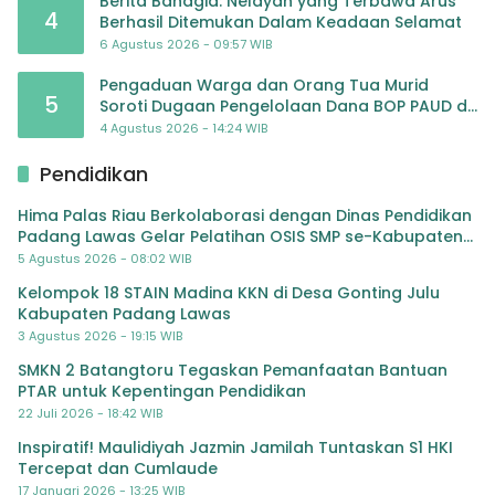
Berita Bahagia: Nelayan yang Terbawa Arus
4
Berhasil Ditemukan Dalam Keadaan Selamat
6 Agustus 2026 - 09:57 WIB
Pengaduan Warga dan Orang Tua Murid
5
Soroti Dugaan Pengelolaan Dana BOP PAUD di
TK Al-Ikhlas Tapanuli Selatan
4 Agustus 2026 - 14:24 WIB
Pendidikan
Hima Palas Riau Berkolaborasi dengan Dinas Pendidikan
Padang Lawas Gelar Pelatihan OSIS SMP se-Kabupaten
Padang Lawas
5 Agustus 2026 - 08:02 WIB
Kelompok 18 STAIN Madina KKN di Desa Gonting Julu
Kabupaten Padang Lawas
3 Agustus 2026 - 19:15 WIB
SMKN 2 Batangtoru Tegaskan Pemanfaatan Bantuan
PTAR untuk Kepentingan Pendidikan
22 Juli 2026 - 18:42 WIB
Inspiratif! Maulidiyah Jazmin Jamilah Tuntaskan S1 HKI
Tercepat dan Cumlaude
17 Januari 2026 - 13:25 WIB