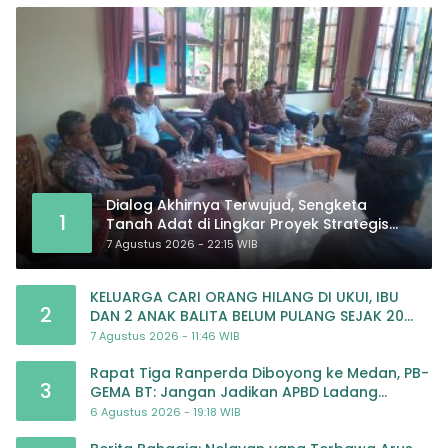
Dialog Akhirnya Terwujud, Sengketa
1
Tanah Adat di Lingkar Proyek Strategis
Nasional Memasuki Babak Baru
7 Agustus 2026 - 22:15 WIB
KELUARGA CARI ORANG HILANG DI UKUI, IBU
2
DAN 2 ANAK BALITA BELUM PULANG SEJAK 20
JULI 2026
7 Agustus 2026 - 11:46 WIB
Rapat Tiga Ranperda Diboyong ke Medan, PB-
3
GEMA BT: Jangan Jadikan APBD Ladang
Pembiayaan yang Tak Perlu
6 Agustus 2026 - 19:18 WIB