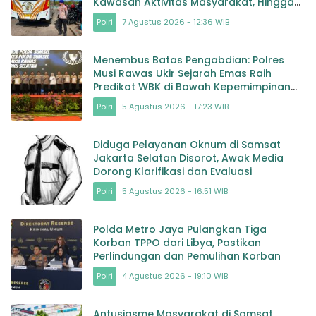
Kawasan Aktivitas Masyarakat, Hingga
Pelabuhan
Polri
7 Agustus 2026 - 12:36 WIB
Menembus Batas Pengabdian: Polres
Musi Rawas Ukir Sejarah Emas Raih
Predikat WBK di Bawah Kepemimpinan
AKBP Agung Adhitya Prananta
Polri
5 Agustus 2026 - 17:23 WIB
Diduga Pelayanan Oknum di Samsat
Jakarta Selatan Disorot, Awak Media
Dorong Klarifikasi dan Evaluasi
Polri
5 Agustus 2026 - 16:51 WIB
Polda Metro Jaya Pulangkan Tiga
Korban TPPO dari Libya, Pastikan
Perlindungan dan Pemulihan Korban
Polri
4 Agustus 2026 - 19:10 WIB
Antusiasme Masyarakat di Samsat